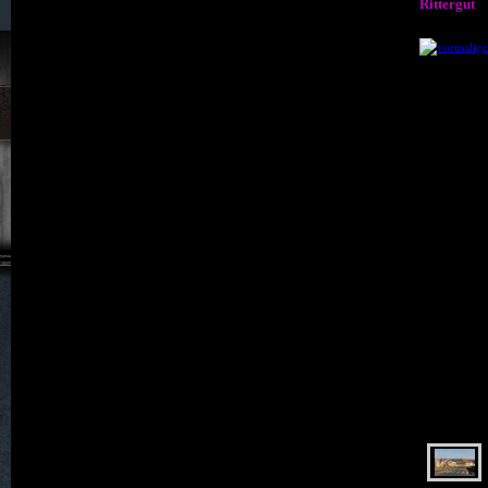
Rittergut
038. Klein Stöckigt
040. Küpper
042. Langenöls
043. L A U B A N
044. Lichtenau
045. Linda
046. Lindenfeld