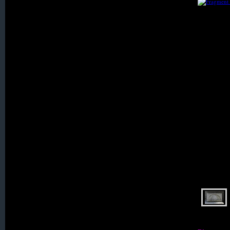
026. Hartmannsdorf
027. Haugsdorf
028. Heide
029. Heidersdorf
031. Hennersdorf, Kath.
034. Holzkirch
036. Karlsdorf
037. Kerzdorf