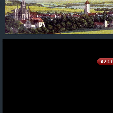
500. S C H L E S I E N
001. Alt Seidenberg
002. Augustenthal
003. Augustthal
004. Beerberg