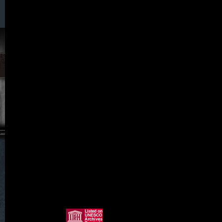
090. Waldeck
091. Wiese / Wiesa
093. Wilka
094. Wingendorf
095. Wünschendorf
097. Wünschendorf Böhmen