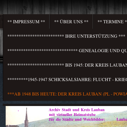
** IMPRESSUM **
** ÜBER UNS **
** TERMINE *
************************* IHRE UNTERSTÜTZUNG ***
******************************* GENEALOGIE UND QU
************************* BIS 1945: DER KREIS LAU
*********1945-1947 SCHICKSALSJAHRE: FLUCHT - KR
***AB 1948 BIS HEUTE: DER KREIS LAUBAN (PL - PO
. Archiv Stadt und Kreis Lauban
mit virtueller Heimatstube
für die Städte und Weichbilder: Lauban - Marklis