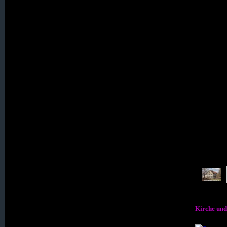
015. Gebhardsdorf
016. Geibsdorf
017. Gerlachsheim
018. Gieshübel
020. Goldentraum
021. Grenzdorf
025. Hartha
Kirche und