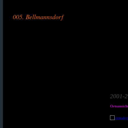
005. Bellmannsdorf
007. Berna
008. Bertelsdorf
009. Bohra
010. Erlbachtal (Zwecka)
2001-
012. Estherwalde
Ortsansich
013. Friedersdorf