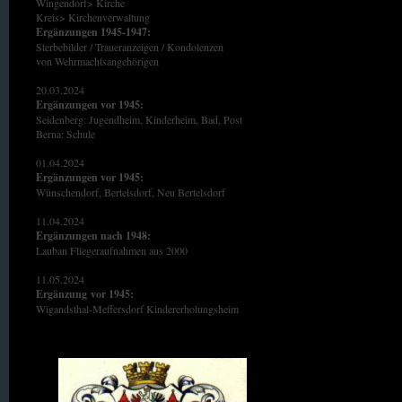
Wingendorf> Kirche
Kreis> Kirchenverwaltung
Ergänzungen 1945-1947:
Sterbebilder / Traueranzeigen / Kondolenzen
von Wehrmachtsangehörigen
20.03.2024
Ergänzungen vor 1945:
Seidenberg: Jugendheim, Kinderheim, Bad, Post
Berna: Schule
01.04.2024
Ergänzungen vor 1945:
Wünschendorf, Bertelsdorf, Neu Bertelsdorf
11.04.2024
Ergänzungen nach 1948:
Lauban Fliegeraufnahmen aus 2000
11.05.2024
Ergänzung
vor 1945:
Wigandsthal-Meffersdorf Kindererholungsheim