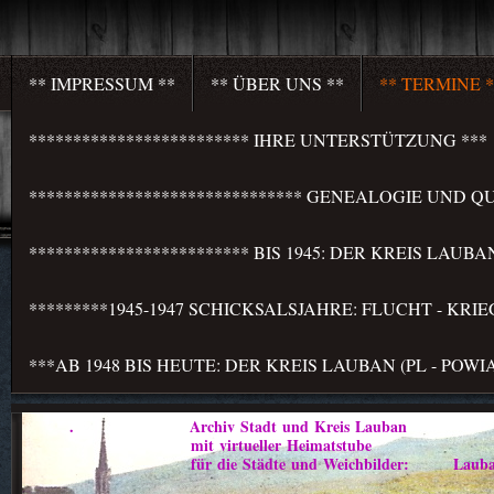
** IMPRESSUM **
** ÜBER UNS **
** TERMINE *
************************* IHRE UNTERSTÜTZUNG ***
******************************* GENEALOGIE UND QU
************************* BIS 1945: DER KREIS LAU
*********1945-1947 SCHICKSALSJAHRE: FLUCHT - KR
***AB 1948 BIS HEUTE: DER KREIS LAUBAN (PL - PO
. Archiv Stadt und Kreis Lauban
mit virtueller Heimatstube
für die Städte und Weichbilder: Lauban - Marklis