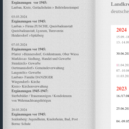
Ergänzungen vor 1945:
Landkre
Lauban, Kreis, Gerlachsheim > Behördenstempel
deutsche
03.03.2024
Ergänzungen vor 1945:
Lauban > Firma ZUSCHE, Queisbadeanstalt
2024
Queisbadeanstalt, Lyzeum, Turnverein
Heidersdorf >Spitzberg
15.09.-1
13.-14.0
07.03.2024
Ergänzungen vor 1945:
30.06.20
Pfarrer >Hennersdorf, Goldentraum, Ober Wiesa
Marklissa> Siedlung, Handel und Gewerbe
Steinkirch> Gewerbe
1
1.04.20
Oertmannsdorf> Gemeindeverwaltung
07.-10.0
Langenöls> Gewerbe
11.03.20
Lauban> Familie DANZIGER
Wingendorf> Kirche
Kreis> Kirchenverwaltung
2023
Ergänzungen 1945-1947:
Sterbebilder / Traueranzeigen / Kondolenzen
16./17.0
von Wehrmachtsangehörigen
25.06.20
20.03.2024
Ergänzungen vor 1945:
Seidenberg: Jugendheim, Kinderheim, Bad, Post
04.-09.0
Berna: Schule