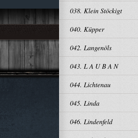
038. Klein Stöckigt
040. Küpper
042. Langenöls
043. L A U B A N
044. Lichtenau
045. Linda
046. Lindenfeld