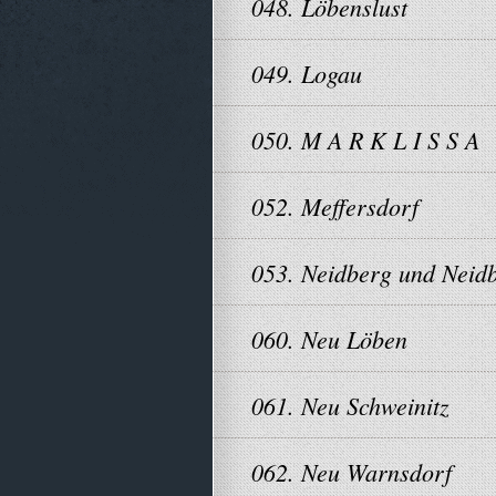
048. Löbenslust
049. Logau
050. M A R K L I S S A
052. Meffersdorf
053. Neidberg und Neid
060. Neu Löben
061. Neu Schweinitz
062. Neu Warnsdorf