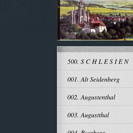
500. S C H L E S I E N
001. Alt Seidenberg
002. Augustenthal
003. Augustthal
004. Beerberg