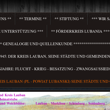
UNS **
** TERMINE **
** STIFTUNG **
*** WIR 
HRE UNTERSTÜTZUNG ***
** FÖRDERKREIS LUBANIA ****
**** GENEALOGIE UND QUELLENKUNDE *******************
S 1945: DER KREIS LAUBAN, SEINE STÄDTE UND GEMEINDEN 
LSJAHRE: FLUCHT - KRIEG - BESATZUNG - ZWANGSAUSSIED
REIS LAUBAN (PL - POWIAT LUBANSKI) SEINE STÄDTE UND
Kreis Lauban
atstube
ilder: Lauban - Marklissa - Schönberg - Seidenberg im Vo