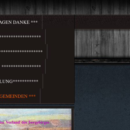
SAGEN DANKE ***
*****************
******************
*****************
LUNG***********
 GEMEINDEN ***
rland des Isergebirges