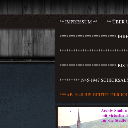
** IMPRESSUM **
** ÜBER 
************************* I
***************************
************************* BI
*********1945-1947 SCHICKSA
***AB 1948 BIS HEUTE: DER K
. Archiv Stadt und 
mit virtueller Heim
für die Städte und Weichb