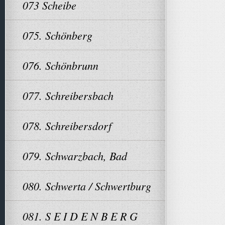
073 Scheibe
075. Schönberg
076. Schönbrunn
077. Schreibersbach
078. Schreibersdorf
079. Schwarzbach, Bad
080. Schwerta / Schwertburg
081. S E I D E N B E R G