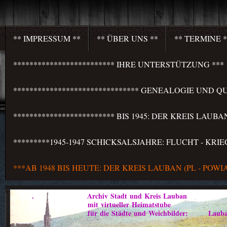
** IMPRESSUM **
** ÜBER UNS **
** TERMINE *
************************* IHRE UNTERSTÜTZUNG ***
******************************* GENEALOGIE UND QU
************************* BIS 1945: DER KREIS LAU
*********1945-1947 SCHICKSALSJAHRE: FLUCHT - KR
***AB 1948 BIS HEUTE: DER KREIS LAUBAN (PL - PO
. Archiv Stadt und Kreis Lauban
mit virtueller Heimatstube
für die Städte und Weichbilder: Lauban - Marklis