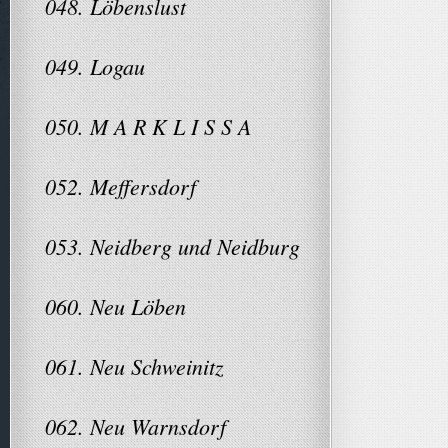
048. Löbenslust
049. Logau
050. M A R K L I S S A
052. Meffersdorf
053. Neidberg und Neidburg
060. Neu Löben
061. Neu Schweinitz
062. Neu Warnsdorf