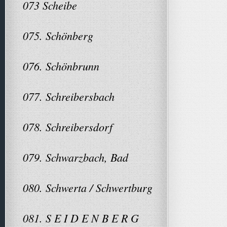
073 Scheibe
075. Schönberg
076. Schönbrunn
077. Schreibersbach
078. Schreibersdorf
079. Schwarzbach, Bad
080. Schwerta / Schwertburg
081. S E I D E N B E R G