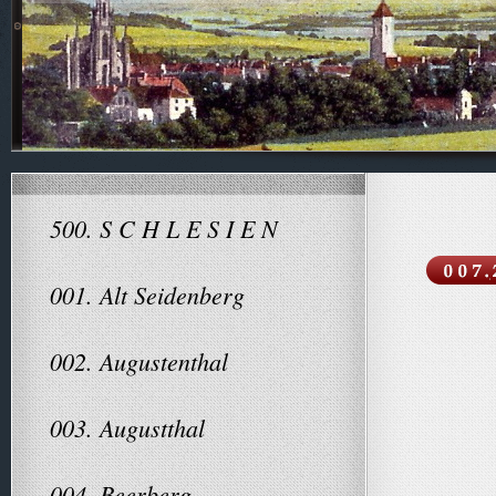
500. S C H L E S I E N
001. Alt Seidenberg
002. Augustenthal
003. Augustthal
004. Beerberg