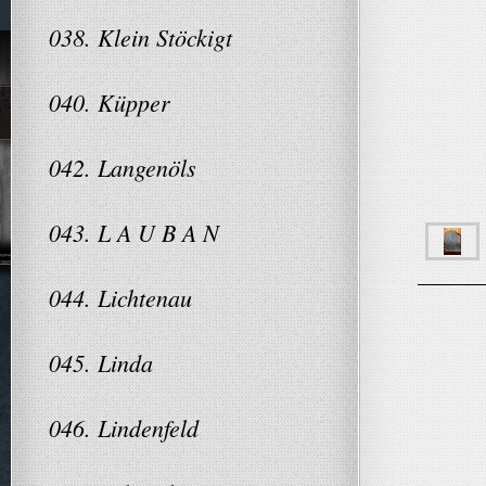
038. Klein Stöckigt
040. Küpper
042. Langenöls
043. L A U B A N
044. Lichtenau
045. Linda
046. Lindenfeld