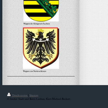
Wappen des Königreich Sachsen
Wappen von Niederschlesien
Alle Meldungen
Druckversion
|
Sitemap
© Archiv Stadt und Kreis Lauban, Kurt-Michael Beckert