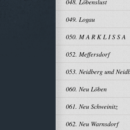
048. Löbenslust
049. Logau
050. M A R K L I S S A
052. Meffersdorf
053. Neidberg und Neid
060. Neu Löben
061. Neu Schweinitz
062. Neu Warnsdorf