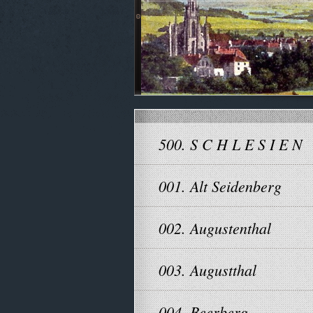
500. S C H L E S I E N
001. Alt Seidenberg
002. Augustenthal
003. Augustthal
004. Beerberg