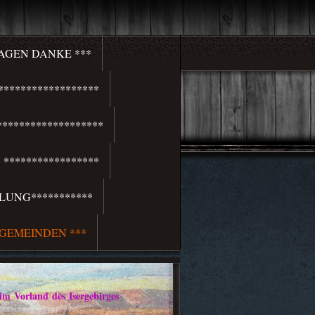
SAGEN DANKE ***
*****************
******************
*****************
LUNG***********
 GEMEINDEN ***
rland des Isergebirges