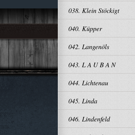
038. Klein Stöckigt
040. Küpper
042. Langenöls
043. L A U B A N
044. Lichtenau
045. Linda
046. Lindenfeld