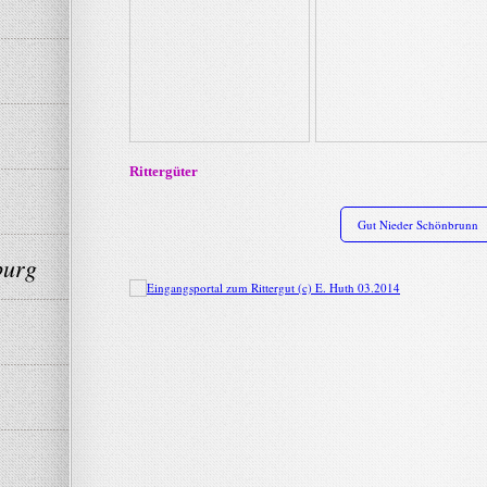
Rittergüter
Gut Nieder Schönbrunn
burg