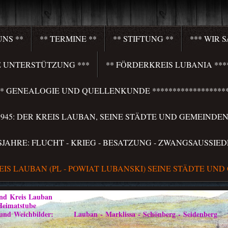
UNS **
** TERMINE **
** STIFTUNG **
*** WIR 
HRE UNTERSTÜTZUNG ***
** FÖRDERKREIS LUBANIA ****
**** GENEALOGIE UND QUELLENKUNDE *******************
S 1945: DER KREIS LAUBAN, SEINE STÄDTE UND GEMEINDEN 
LSJAHRE: FLUCHT - KRIEG - BESATZUNG - ZWANGSAUSSIED
REIS LAUBAN (PL - POWIAT LUBANSKI) SEINE STÄDTE UND
Kreis Lauban
atstube
ilder: Lauban - Marklissa - Schönberg - Seidenberg im Vo