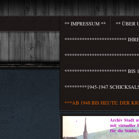
** IMPRESSUM **
** ÜBER 
************************* I
***************************
************************* BI
*********1945-1947 SCHICKSA
***AB 1948 BIS HEUTE: DER K
. Archiv Stadt und 
mit virtueller Heim
für die Städte und Weichb