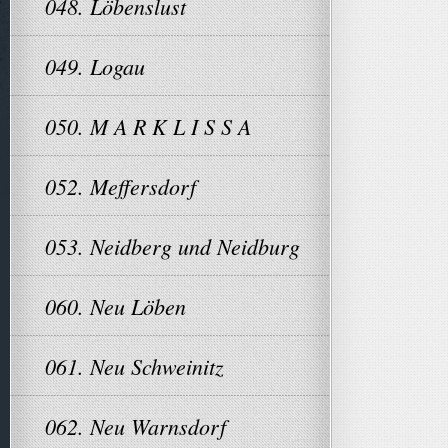
048. Löbenslust
049. Logau
050. M A R K L I S S A
052. Meffersdorf
053. Neidberg und Neidburg
060. Neu Löben
061. Neu Schweinitz
062. Neu Warnsdorf