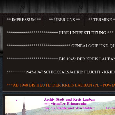
** IMPRESSUM **
** ÜBER UNS **
** TERMINE *
************************* IHRE UNTERSTÜTZUNG ***
******************************* GENEALOGIE UND QU
************************* BIS 1945: DER KREIS LAU
*********1945-1947 SCHICKSALSJAHRE: FLUCHT - KR
***AB 1948 BIS HEUTE: DER KREIS LAUBAN (PL - PO
. Archiv Stadt und Kreis Lauban
mit virtueller Heimatstube
für die Städte und Weichbilder: Lauban - Marklis