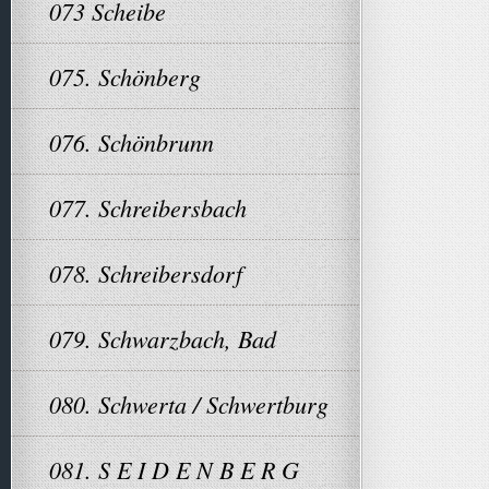
073 Scheibe
075. Schönberg
076. Schönbrunn
077. Schreibersbach
078. Schreibersdorf
079. Schwarzbach, Bad
080. Schwerta / Schwertburg
081. S E I D E N B E R G