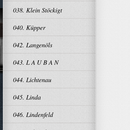
038. Klein Stöckigt
040. Küpper
042. Langenöls
043. L A U B A N
044. Lichtenau
045. Linda
046. Lindenfeld