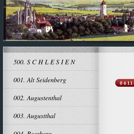
500. S C H L E S I E N
001. Alt Seidenberg
002. Augustenthal
003. Augustthal
004. Beerberg