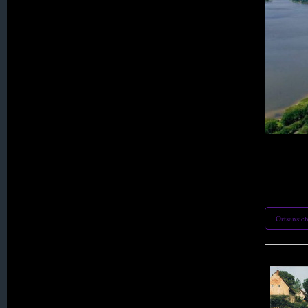
015. Gebhardsdorf
016. Geibsdorf
017. Gerlachsheim
018. Gieshübel
Fliegeraufnahme 
020. Goldentraum
Ortsansic
021. Grenzdorf
025. Hartha