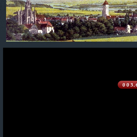
500. S C H L E S I E N
001. Alt Seidenberg
002. Augustenthal
003. Augustthal
004. Beerberg