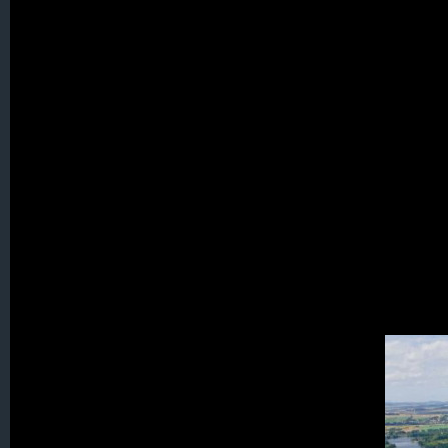
005. Bellmannsdorf
007. Berna
008. Bertelsdorf
009. Bohra
010. Erlbachtal (Zwecka)
012. Estherwalde
013. Friedersdorf