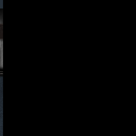
038. Klein Stöckigt
040. Küpper
042. Langenöls
043. L A U B A N
044. Lichtenau
045. Linda
046. Lindenfeld