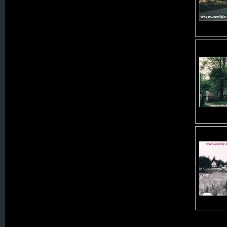
026. Hartmannsdorf
027. Haugsdorf
028. Heide
029. Heidersdorf
031. Hennersdorf, Kath.
034. Holzkirch
036. Karlsdorf
037. Kerzdorf