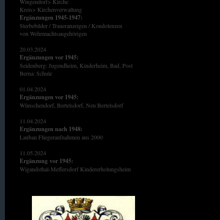
Wingendorf> Kirche
Kreis> Kirchenverwaltung
Ergänzungen 1945-1947:
Sterbebilder / Traueranzeigen / Kondolenzen
von Wehrmachtsangehörigen
20.03.2024
Ergänzungen vor 1945:
Seidenberg: Jugendheim, Kinderheim, Bad, Post
Berna: Schule
01.04.2024
Ergänzungen vor 1945:
Wünschendorf, Bertelsdorf, Neu Bertelsdorf
11.04.2024
Ergänzungen nach 1948:
Lauban Fliegeraufnahmen aus 2000
11.05.2024
Ergänzung
vor 1945:
Wigandsthal-Meffersdorf Kindererholungsheim