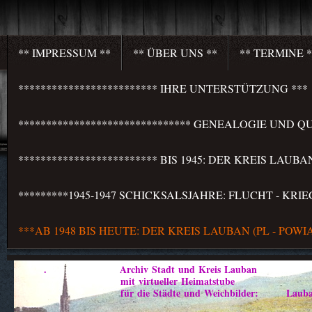
** IMPRESSUM **
** ÜBER UNS **
** TERMINE *
************************* IHRE UNTERSTÜTZUNG ***
******************************* GENEALOGIE UND QU
************************* BIS 1945: DER KREIS LAU
*********1945-1947 SCHICKSALSJAHRE: FLUCHT - KR
***AB 1948 BIS HEUTE: DER KREIS LAUBAN (PL - PO
. Archiv Stadt und Kreis Lauban
mit virtueller Heimatstube
für die Städte und Weichbilder: Lauban - Marklis