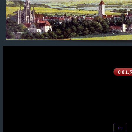
500. S C H L E S I E N
001. Alt Seidenberg
002. Augustenthal
003. Augustthal
Ort
004. Beerberg