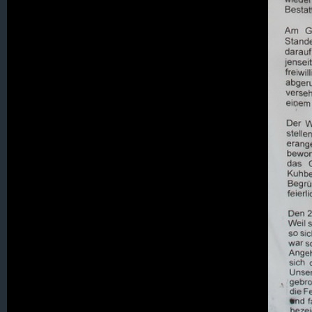
073 Scheibe
075. Schönberg
076. Schönbrunn
077. Schreibersbach
078. Schreibersdorf
079. Schwarzbach, Bad
080. Schwerta / Schwertburg
081. S E I D E N B E R G