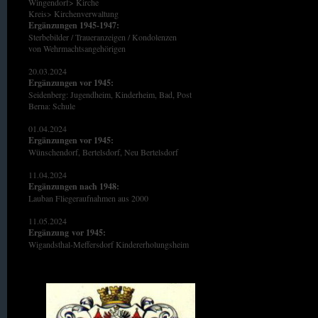
Wingendorf> Kirche
Kreis> Kirchenverwaltung
Ergänzungen 1945-1947:
Sterbebilder / Traueranzeigen / Kondolenzen
von Wehrmachtsangehörigen
20.03.2024
Ergänzungen vor 1945:
Seidenberg: Jugendheim, Kinderheim, Bad, Post
Berna: Schule
01.04.2024
Ergänzungen vor 1945:
Wünschendorf, Bertelsdorf, Neu Bertelsdorf
11.04.2024
Ergänzungen nach 1948:
Lauban Fliegeraufnahmen aus 2000
11.05.2024
Ergänzung
vor 1945:
Wigandsthal-Meffersdorf Kindererholungsheim