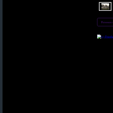
026. Hartmannsdorf
027. Haugsdorf
Personen
028. Heide
029. Heidersdorf
031. Hennersdorf, Kath.
034. Holzkirch
036. Karlsdorf
037. Kerzdorf