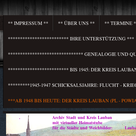
** IMPRESSUM **
** ÜBER UNS **
** TERMINE *
************************* IHRE UNTERSTÜTZUNG ***
******************************* GENEALOGIE UND QU
************************* BIS 1945: DER KREIS LAU
*********1945-1947 SCHICKSALSJAHRE: FLUCHT - KR
***AB 1948 BIS HEUTE: DER KREIS LAUBAN (PL - PO
. Archiv Stadt und Kreis Lauban
mit virtueller Heimatstube
für die Städte und Weichbilder: Lauban - Marklis