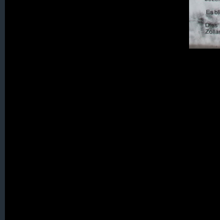
082. Steinbach
083. Steinkirch
084. Stolzenberg
086. Thiemendorf
087. Tschocha
088. Vogelsdorf
089. Volkersdorf