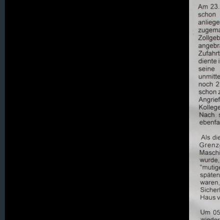
063. Nicolausdorf
064. Oertmannsdorf
065. Ostrichen
067. Pfaffendorf
069. Rengersdorf
070. Rudelsdorf
071. Schadewalde