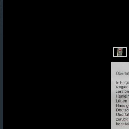
048. Löbenslust
049. Logau
050. M A R K L I S S A
052. Meffersdorf
053. Neidberg und Neidburg
060. Neu Löben
061. Neu Schweinitz
062. Neu Warnsdorf