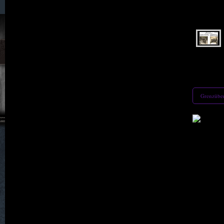
038. Klein Stöckigt
040. Küpper
042. Langenöls
Grenzüber
043. L A U B A N
044. Lichtenau
045. Linda
046. Lindenfeld