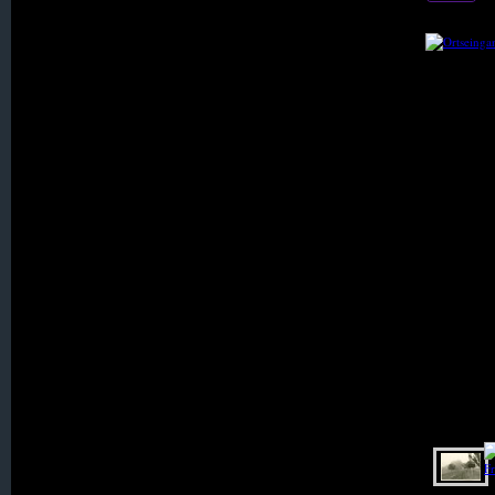
005. Bellmannsdorf
007. Berna
008. Bertelsdorf
009. Bohra
010. Erlbachtal (Zwecka)
012. Estherwalde
013. Friedersdorf