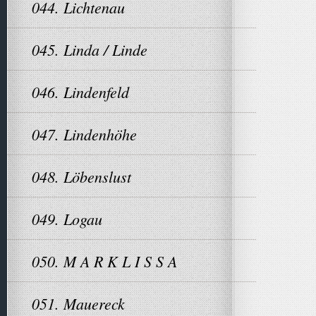
044. Lichtenau
045. Linda / Linde
046. Lindenfeld
047. Lindenhöhe
048. Löbenslust
049. Logau
050. M A R K L I S S A
051. Mauereck