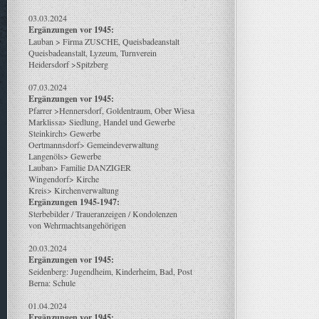
03.03.2024
Ergänzungen vor 1945:
Lauban > Firma ZUSCHE, Queisbadeanstalt
Queisbadeanstalt, Lyzeum, Turnverein
Heidersdorf >Spitzberg
07.03.2024
Ergänzungen vor 1945:
Pfarrer >Hennersdorf, Goldentraum, Ober Wiesa
Marklissa> Siedlung, Handel und Gewerbe
Steinkirch> Gewerbe
Oertmannsdorf> Gemeindeverwaltung
Langenöls> Gewerbe
Lauban> Familie DANZIGER
Wingendorf> Kirche
Kreis> Kirchenverwaltung
Ergänzungen 1945-1947:
Sterbebilder / Traueranzeigen / Kondolenzen
von Wehrmachtsangehörigen
20.03.2024
Ergänzungen vor 1945:
Seidenberg: Jugendheim, Kinderheim, Bad, Post
Berna: Schule
01.04.2024
Ergänzungen vor 1945: