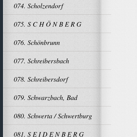
074. Scholzendorf
075. S C H Ö N B E R G
076. Schönbrunn
077. Schreibersbach
078. Schreibersdorf
079. Schwarzbach, Bad
080. Schwerta / Schwertburg
081. S E I D E N B E R G