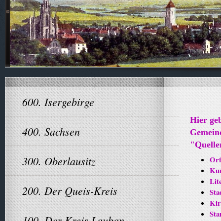
600. Isergebirge
Hier ge
400. Sachsen
Gemeind
"Quelle
300. Oberlausitz
Ort
Kur
Lit
200. Der Queis-Kreis
Sta
Kir
Sta
100. Der Kreis Lauban