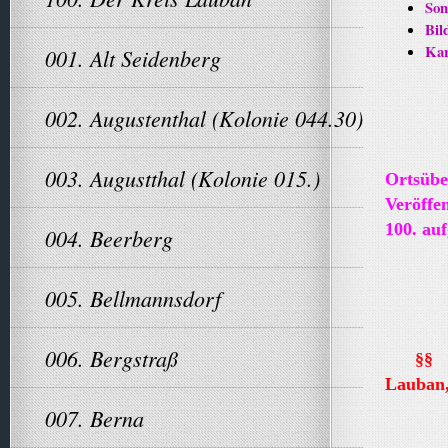
Son
Bil
Kar
001. Alt Seidenberg
002. Augustenthal (Kolonie 044.30)
003. Augustthal (Kolonie 015.)
Ortsübe
Veröffe
100. auf
004. Beerberg
005. Bellmannsdorf
006. Bergstraß
§
Lauban
- in
007. Berna
ent