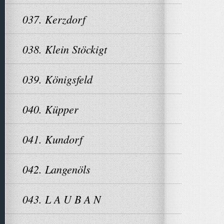
037. Kerzdorf
038. Klein Stöckigt
039. Königsfeld
040. Küpper
041. Kundorf
042. Langenöls
043. L A U B A N