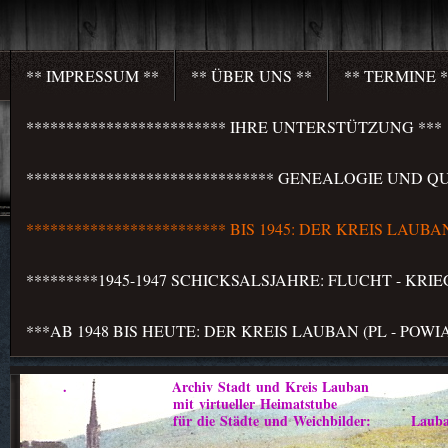
** IMPRESSUM **
** ÜBER UNS **
** TERMINE *
************************* IHRE UNTERSTÜTZUNG ***
******************************* GENEALOGIE UND QU
************************* BIS 1945: DER KREIS LAU
*********1945-1947 SCHICKSALSJAHRE: FLUCHT - KR
***AB 1948 BIS HEUTE: DER KREIS LAUBAN (PL - PO
. Archiv Stadt und Kreis Lauban
mit virtueller Heimatstube
für die Städte und Weichbilder: Lauban - Marklis