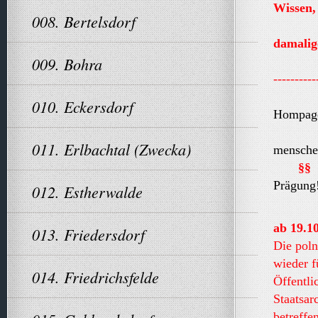
Wissen,
008. Bertelsdorf
Ver
damali
009. Bohra
--------
----------
010. Eckersdorf
Hompage
- dist
011. Erlbachtal (Zwecka)
mensche
§§
u
Prägu
012. Estherwalde
ab 19.1
013. Friedersdorf
Die poln
wieder f
014. Friedrichsfelde
Öffentli
Staatsa
betreffe