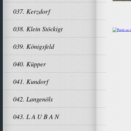
037. Kerzdorf
038. Klein Stöckigt
039. Königsfeld
040. Küpper
041. Kundorf
042. Langenöls
043. L A U B A N