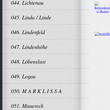
044. Lichtenau
045. Linda / Linde
046. Lindenfeld
047. Lindenhöhe
048. Löbenslust
049. Logau
050. M A R K L I S S A
051. Mauereck