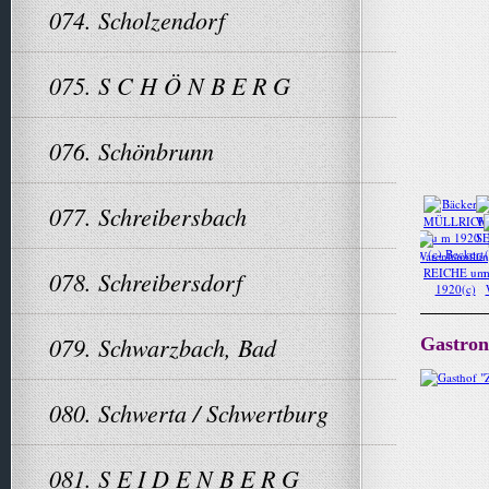
074. Scholzendorf
075. S C H Ö N B E R G
076. Schönbrunn
077. Schreibersbach
078. Schreibersdorf
079. Schwarzbach, Bad
Gastro
080. Schwerta / Schwertburg
081. S E I D E N B E R G