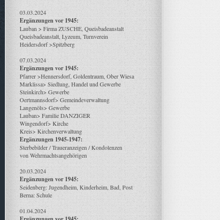
03.03.2024
Ergänzungen vor 1945:
Lauban > Firma ZUSCHE, Queisbadeanstalt
Queisbadeanstalt, Lyzeum, Turnverein
Heidersdorf >Spitzberg
07.03.2024
Ergänzungen vor 1945:
Pfarrer >Hennersdorf, Goldentraum, Ober Wiesa
Marklissa> Siedlung, Handel und Gewerbe
Steinkirch> Gewerbe
Oertmannsdorf> Gemeindeverwaltung
Langenöls> Gewerbe
Lauban> Familie DANZIGER
Wingendorf> Kirche
Kreis> Kirchenverwaltung
Ergänzungen 1945-1947:
Sterbebilder / Traueranzeigen / Kondolenzen
von Wehrmachtsangehörigen
20.03.2024
Ergänzungen vor 1945:
Seidenberg: Jugendheim, Kinderheim, Bad, Post
Berna: Schule
01.04.2024
Ergänzungen vor 1945: