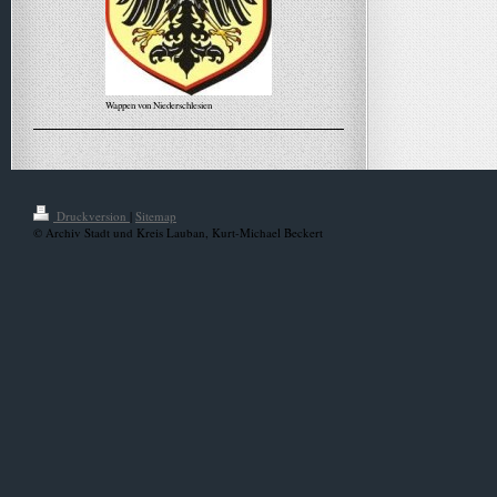
Wappen von Niederschlesien
Alle Meldungen
Druckversion
|
Sitemap
© Archiv Stadt und Kreis Lauban, Kurt-Michael Beckert