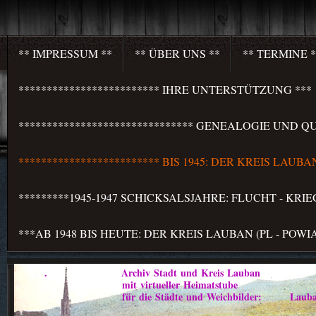
** IMPRESSUM **
** ÜBER UNS **
** TERMINE *
************************* IHRE UNTERSTÜTZUNG ***
******************************* GENEALOGIE UND QU
************************* BIS 1945: DER KREIS LAU
*********1945-1947 SCHICKSALSJAHRE: FLUCHT - KR
***AB 1948 BIS HEUTE: DER KREIS LAUBAN (PL - PO
. Archiv Stadt und Kreis Lauban
mit virtueller Heimatstube
für die Städte und Weichbilder: Lauban - Marklis