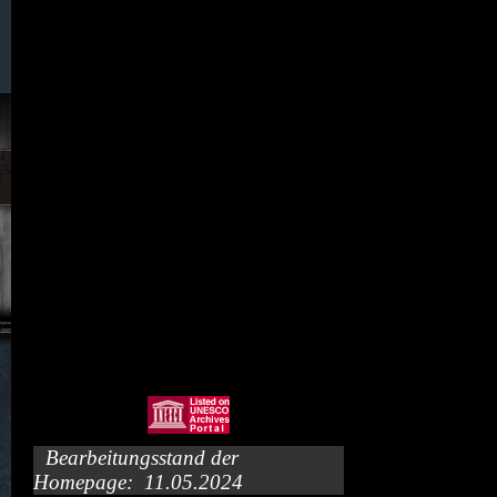
093. Wilka
094. Wingendorf
095. Wünschendorf
097. Wünschendorf /Böhmen)
011. Zwecka (Erlbachtal)
Bearbeitungsstand der
Homepage: 11.05.2024