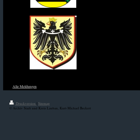
Wappen des Königreich Sachsen
Wappen von Niederschlesien
Alle Meldungen
Druckversion
|
Sitemap
© Archiv Stadt und Kreis Lauban, Kurt-Michael Beckert