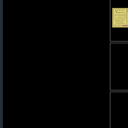
001. Alt Seidenberg
002. Augustenthal (Kolonie 044.30)
003. Augustthal (Kolonie 015.)
004. Beerberg
005. Bellmannsdorf
006. Bergstraß
007. Berna