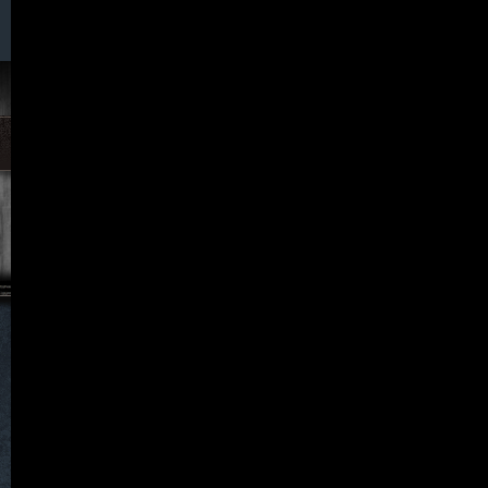
057. Neuhaus
058. Neuklix
059. Neukretscham
060. Neu Löben
061. Neu Schweinitz
062. Neu Warnsdorf
063. Nicolausdorf