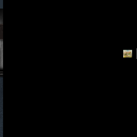
020. 05
021. Grenzdorf
022. Hagendorf
023. Hain
024. Halbendorf
025. Hartha
026. Hartmannsdorf
027. Haugsdorf