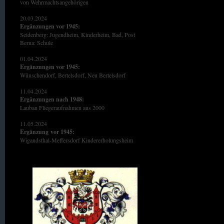
von Wehrmachtsangehörigen
20.03.2024
Ergänzungen vor 1945:
Seidenberg: Jugendheim, Kinderheim, Bad, Post
Berna: Schule
01.04.2024
Ergänzungen vor 1945:
Wünschendorf, Bertelsdorf, Neu Bertelsdorf
11.04.2024
Ergänzungen nach 1948:
Lauban Fliegeraufnahmen aus 2000
11.05.2024
Ergänzung
vor 1945:
Wigandsthal-Meffersdorf Kindererholungsheim