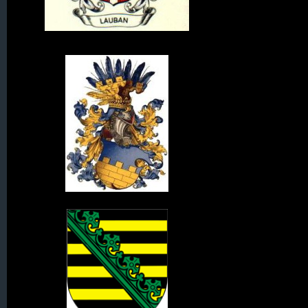
Wappen von Lauban
Wappen der Oberlausitz