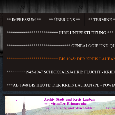
** IMPRESSUM **
** ÜBER UNS **
** TERMINE *
************************* IHRE UNTERSTÜTZUNG ***
******************************* GENEALOGIE UND QU
************************* BIS 1945: DER KREIS LAU
*********1945-1947 SCHICKSALSJAHRE: FLUCHT - KR
***AB 1948 BIS HEUTE: DER KREIS LAUBAN (PL - PO
. Archiv Stadt und Kreis Lauban
mit virtueller Heimatstube
für die Städte und Weichbilder: Lauban - Marklis