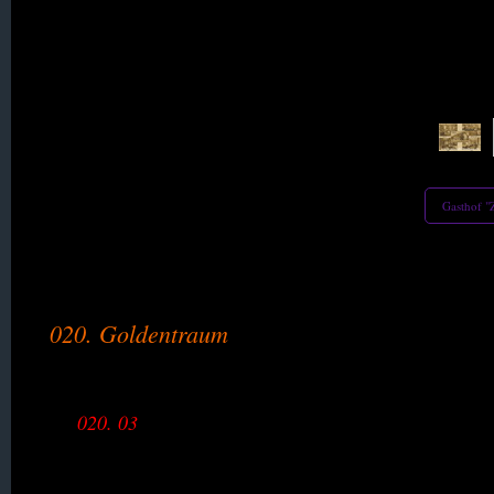
015. Gebhardsdorf
016. Geibsdorf
017. Gerlachsheim
018. Gieshübel
Gasthof 
019. Goldbach
020. Goldentraum
020. 02
020. 03
020. 04