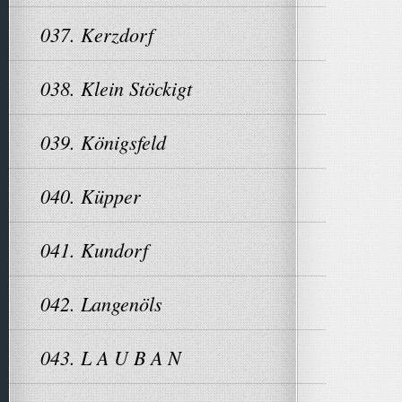
037. Kerzdorf
038. Klein Stöckigt
039. Königsfeld
040. Küpper
041. Kundorf
042. Langenöls
043. L A U B A N