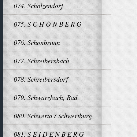
074. Scholzendorf
075. S C H Ö N B E R G
076. Schönbrunn
077. Schreibersbach
078. Schreibersdorf
079. Schwarzbach, Bad
080. Schwerta / Schwertburg
081. S E I D E N B E R G