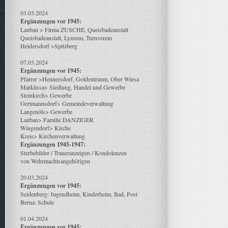
03.03.2024
Ergänzungen vor 1945:
Lauban > Firma ZUSCHE, Queisbadeanstalt
Queisbadeanstalt, Lyzeum, Turnverein
Heidersdorf >Spitzberg
07.03.2024
Ergänzungen vor 1945:
Pfarrer >Hennersdorf, Goldentraum, Ober Wiesa
Marklissa> Siedlung, Handel und Gewerbe
Steinkirch> Gewerbe
Oertmannsdorf> Gemeindeverwaltung
Langenöls> Gewerbe
Lauban> Familie DANZIGER
Wingendorf> Kirche
Kreis> Kirchenverwaltung
Ergänzungen 1945-1947:
Sterbebilder / Traueranzeigen / Kondolenzen
von Wehrmachtsangehörigen
20.03.2024
Ergänzungen vor 1945:
Seidenberg: Jugendheim, Kinderheim, Bad, Post
Berna: Schule
01.04.2024
Ergänzungen vor 1945: