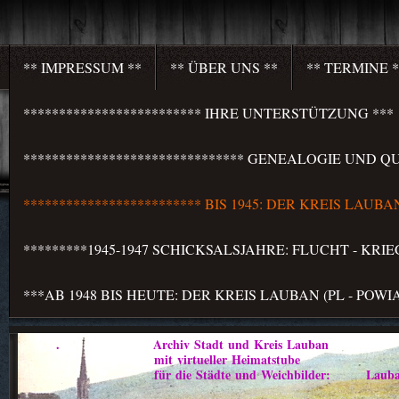
** IMPRESSUM **
** ÜBER UNS **
** TERMINE *
************************* IHRE UNTERSTÜTZUNG ***
******************************* GENEALOGIE UND QU
************************* BIS 1945: DER KREIS LAU
*********1945-1947 SCHICKSALSJAHRE: FLUCHT - KR
***AB 1948 BIS HEUTE: DER KREIS LAUBAN (PL - PO
. Archiv Stadt und Kreis Lauban
mit virtueller Heimatstube
für die Städte und Weichbilder: Lauban - Marklis