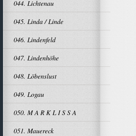
044. Lichtenau
045. Linda / Linde
046. Lindenfeld
047. Lindenhöhe
048. Löbenslust
049. Logau
050. M A R K L I S S A
051. Mauereck