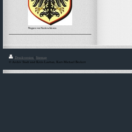
Wappen von Niederschlesien
Alle Meldungen
Druckversion
|
Sitemap
© Archiv Stadt und Kreis Lauban, Kurt-Michael Beckert