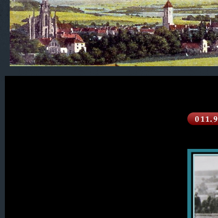
600. Isergebirge
400. Sachsen
300. Oberlausitz
200. Der Queis-Kreis
100. Der Kreis Lauban