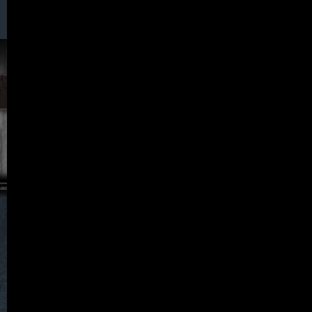
056. Neu Gersdorf
057. Neuhaus
058. Neuklix
059. Neukretscham
060. Neu Löben
061. Neu Schweinitz
062. Neu Warnsdorf