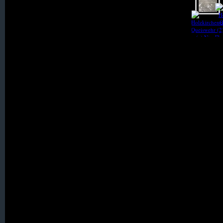
041. Kundorf
042. Langenöls
043. L A U B A N
044. Lichtenau
045. Linda / Linde
046. Lindenfeld
047. Lindenhöhe