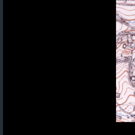
015. Gebhardsdorf
016. Geibsdorf
017. Gerlachsheim
018. Gieshübel
019. Goldbach
020. Goldentraum
021. Grenzdorf
022. Hagendorf
Ausschnitt au