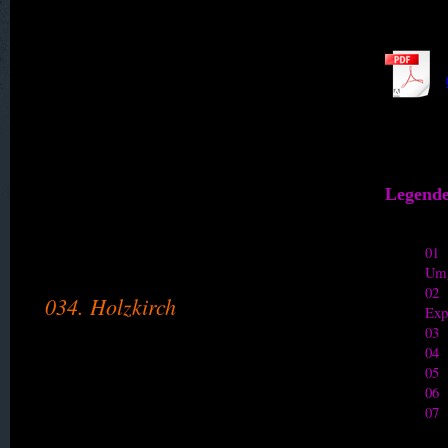
030. Heller
031. Hennersdorf, Kath.
032. Hennig
099. Hernsdorf, gräflich (ab 1937)
Legende
033. Hohberg
01 
Um
02 
034. Holzkirch
03
034. 02
04 
05 
034. 03
06 
07 
034. 04