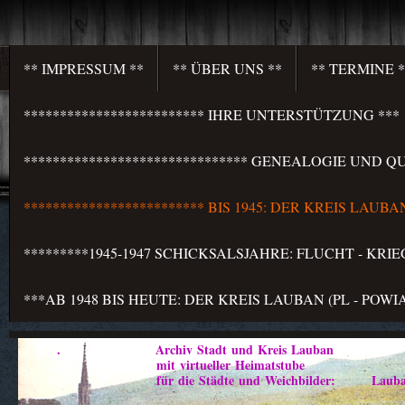
** IMPRESSUM **
** ÜBER UNS **
** TERMINE *
************************* IHRE UNTERSTÜTZUNG ***
******************************* GENEALOGIE UND QU
************************* BIS 1945: DER KREIS LAU
*********1945-1947 SCHICKSALSJAHRE: FLUCHT - KR
***AB 1948 BIS HEUTE: DER KREIS LAUBAN (PL - PO
. Archiv Stadt und Kreis Lauban
mit virtueller Heimatstube
für die Städte und Weichbilder: Lauban - Marklis