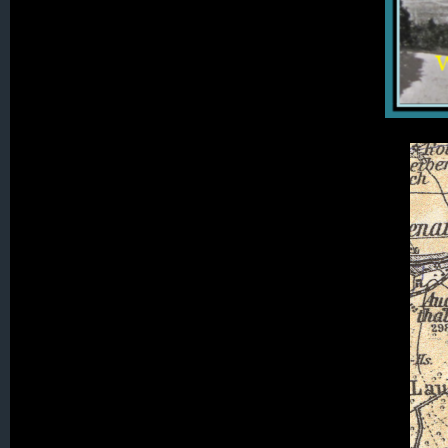
001. Alt Seidenberg
002. Augustenthal (Kolonie 044.30)
Panorama
003. Augustthal (Kolonie 015.)
004. Beerberg
005. Bellmannsdorf
006. Bergstraß
007. Berna