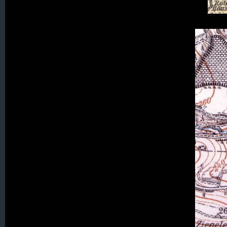
008. Bertelsdorf
Ausschn
009. Bohra
010. Eckersdorf
011. Erlbachtal (Zwecka)
012. Estherwalde
013. Friedersdorf
014. Friedrichsfelde