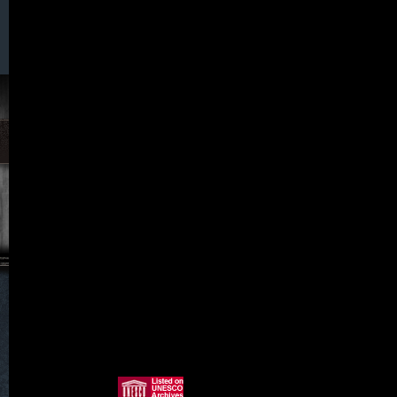
092. Wigandsthal
093. Wilka
094. Wingendorf
095. Wünschendorf
097. Wünschendorf /Böhmen)
011. Zwecka (Erlbachtal)