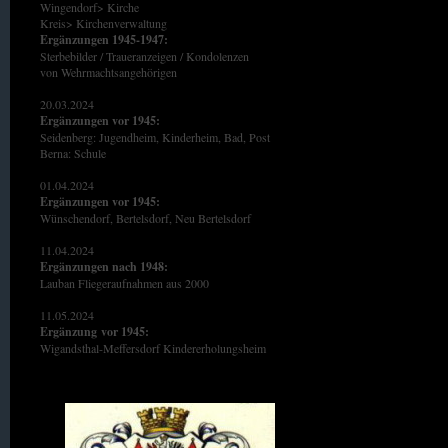
Wingendorf> Kirche
Kreis> Kirchenverwaltung
Ergänzungen 1945-1947:
Sterbebilder / Traueranzeigen / Kondolenzen
von Wehrmachtsangehörigen
20.03.2024
Ergänzungen vor 1945:
Seidenberg: Jugendheim, Kinderheim, Bad, Post
Berna: Schule
01.04.2024
Ergänzungen vor 1945:
Wünschendorf, Bertelsdorf, Neu Bertelsdorf
11.04.2024
Ergänzungen nach 1948:
Lauban Fliegeraufnahmen aus 2000
11.05.2024
Ergänzung
vor 1945:
Wigandsthal-Meffersdorf Kindererholungsheim