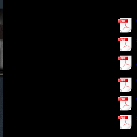
023. Hain
024. Halbendorf
025. Hartha
026. Hartmannsdorf
027. Haugsdorf
028. Heide
029. Heidersdorf