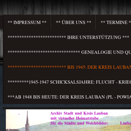
** IMPRESSUM **
** ÜBER UNS **
** TERMINE *
************************* IHRE UNTERSTÜTZUNG ***
******************************* GENEALOGIE UND QU
************************* BIS 1945: DER KREIS LAU
*********1945-1947 SCHICKSALSJAHRE: FLUCHT - KR
***AB 1948 BIS HEUTE: DER KREIS LAUBAN (PL - PO
. Archiv Stadt und Kreis Lauban
mit virtueller Heimatstube
für die Städte und Weichbilder: Lauban - Marklis