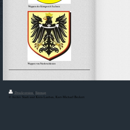
Wappen des Königreich Sachsen
Wappen von Niederschlesien
Alle Meldungen
Druckversion
|
Sitemap
© Archiv Stadt und Kreis Lauban, Kurt-Michael Beckert