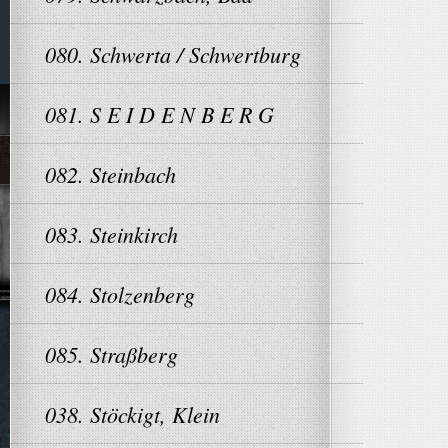
080. Schwerta / Schwertburg
081. S E I D E N B E R G
082. Steinbach
083. Steinkirch
084. Stolzenberg
085. Straßberg
038. Stöckigt, Klein