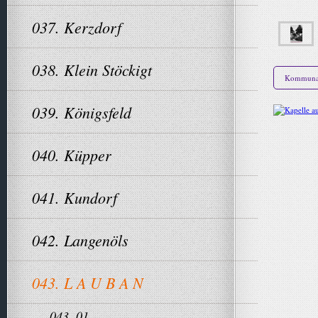
037. Kerzdorf
038. Klein Stöckigt
Kommunal
039. Königsfeld
040. Küpper
041. Kundorf
042. Langenöls
043. L A U B A N
043. 01