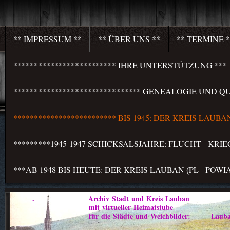
** IMPRESSUM **
** ÜBER UNS **
** TERMINE *
************************* IHRE UNTERSTÜTZUNG ***
******************************* GENEALOGIE UND QU
************************* BIS 1945: DER KREIS LAU
*********1945-1947 SCHICKSALSJAHRE: FLUCHT - KR
***AB 1948 BIS HEUTE: DER KREIS LAUBAN (PL - PO
. Archiv Stadt und Kreis Lauban
mit virtueller Heimatstube
für die Städte und Weichbilder: Lauban - Marklis