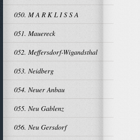
050. M A R K L I S S A
051. Mauereck
052. Meffersdorf-Wigandsthal
053. Neidberg
054. Neuer Anbau
055. Neu Gablenz
056. Neu Gersdorf