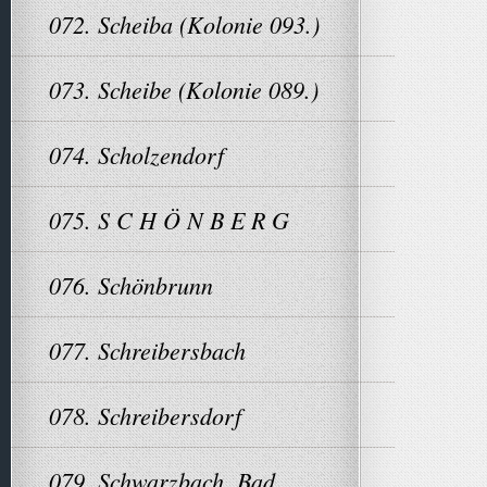
072. Scheiba (Kolonie 093.)
073. Scheibe (Kolonie 089.)
074. Scholzendorf
075. S C H Ö N B E R G
076. Schönbrunn
077. Schreibersbach
078. Schreibersdorf
079. Schwarzbach, Bad