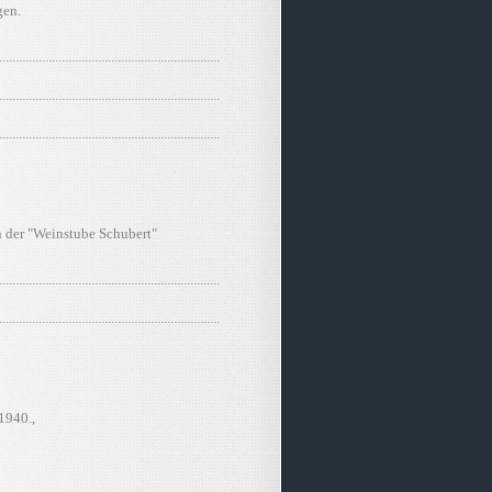
gen.
n der "Weinstube Schubert"
1940.,