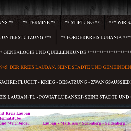
UNS **
** TERMINE **
** STIFTUNG **
*** WIR 
HRE UNTERSTÜTZUNG ***
** FÖRDERKREIS LUBANIA ****
**** GENEALOGIE UND QUELLENKUNDE *******************
S 1945: DER KREIS LAUBAN, SEINE STÄDTE UND GEMEINDEN 
LSJAHRE: FLUCHT - KRIEG - BESATZUNG - ZWANGSAUSSIED
REIS LAUBAN (PL - POWIAT LUBANSKI) SEINE STÄDTE UND
Kreis Lauban
atstube
ilder: Lauban - Marklissa - Schönberg - Seidenberg im Vo