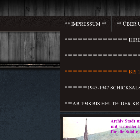
** IMPRESSUM **
** ÜBER 
************************* I
***************************
************************* BI
*********1945-1947 SCHICKSA
***AB 1948 BIS HEUTE: DER K
. Archiv Stadt und 
mit virtueller Heim
für die Städte und Weichb