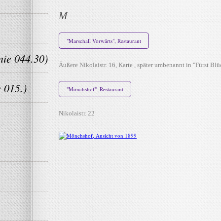
M
"Marschall Vorwärts", Restaurant
nie 044.30)
Äußere Nikolaistr. 16, Karte , später umbenannt in "Fürst Blü
 015.)
"Mönchshof" ,Restaurant
Nikolaistr. 22