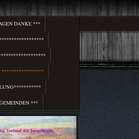
SAGEN DANKE ***
*****************
******************
*****************
LUNG***********
 GEMEINDEN ***
rland des Isergebirges