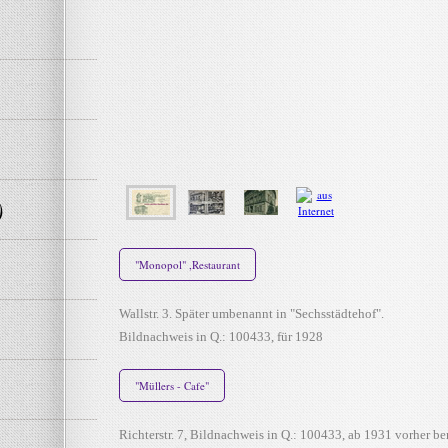
)
"Monopol" ,Restaurant
Wallstr. 3. Später umbenannt in "Sechsstädtehof".
Bildnachweis in Q.: 100433, für 1928
"Müllers - Cafe"
Richterstr. 7, Bildnachweis in Q.: 100433, ab 1931 vorher be