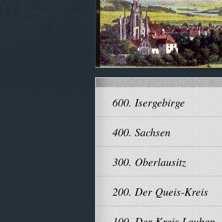
600. Isergebirge
400. Sachsen
300. Oberlausitz
200. Der Queis-Kreis
100. Der Kreis Lauban