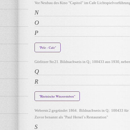
Vor Neubau des Kino "Capitol" im Cafe Lichtspielvorführun
N
O
P
"Pelz - Cafe"
Görlitzer Str.21. Bildnachweis in Q.; 100433 aus 1930, nebe
Q
R
"Rheinische Winzerstuben"
Weberstr.2.gegründet 1864. Bildnachweis in Q.: 100433 für 
Zuvor benannt als "Paul Hersel`s Restauration"
S