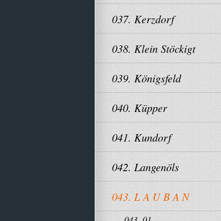
037. Kerzdorf
038. Klein Stöckigt
039. Königsfeld
040. Küpper
041. Kundorf
042. Langenöls
043. L A U B A N
043. 01