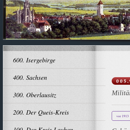
600. Isergebirge
400. Sachsen
Milit
300. Oberlausitz
Rei
200. Der Queis-Kreis
vor 1913
100. Der Kreis Lauban