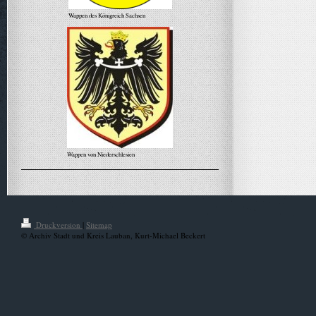
Wappen des Königreich Sachsen
Wappen von Niederschlesien
Alle Meldungen
Druckversion
|
Sitemap
© Archiv Stadt und Kreis Lauban, Kurt-Michael Beckert