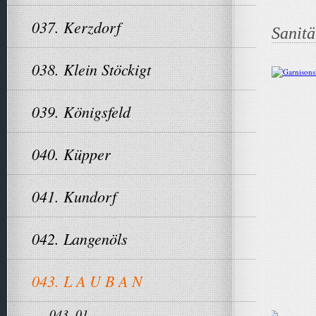
037. Kerzdorf
Sanitä
038. Klein Stöckigt
039. Königsfeld
040. Küpper
041. Kundorf
042. Langenöls
043. L A U B A N
043. 01