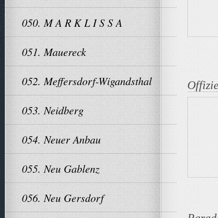
050. M A R K L I S S A
051. Mauereck
052. Meffersdorf-Wigandsthal
Offizi
053. Neidberg
054. Neuer Anbau
055. Neu Gablenz
056. Neu Gersdorf
Parade