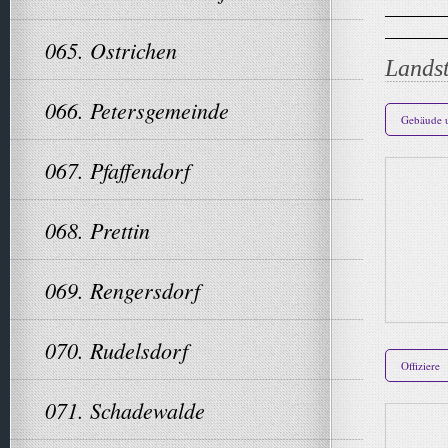
065. Ostrichen
Landst
066. Petersgemeinde
Gebäude u
067. Pfaffendorf
068. Prettin
069. Rengersdorf
070. Rudelsdorf
Offiziere
071. Schadewalde