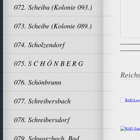
072. Scheiba (Kolonie 093.)
073. Scheibe (Kolonie 089.)
074. Scholzendorf
075. S C H Ö N B E R G
Reichs
076. Schönbrunn
077. Schreibersbach
078. Schreibersdorf
079. Schwarzbach, Bad