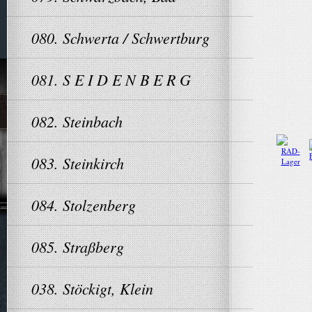
080. Schwerta / Schwertburg
081. S E I D E N B E R G
082. Steinbach
083. Steinkirch
084. Stolzenberg
085. Straßberg
038. Stöckigt, Klein