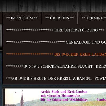
** IMPRESSUM **
** ÜBER UNS **
** TERMINE *
************************* IHRE UNTERSTÜTZUNG ***
******************************* GENEALOGIE UND QU
************************* BIS 1945: DER KREIS LAU
*********1945-1947 SCHICKSALSJAHRE: FLUCHT - KR
***AB 1948 BIS HEUTE: DER KREIS LAUBAN (PL - PO
. Archiv Stadt und Kreis Lauban
mit virtueller Heimatstube
für die Städte und Weichbilder: Lauban - Marklis