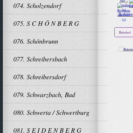
074. Scholzendorf
075. S C H Ö N B E R G
Bahnhof
076. Schönbrunn
077. Schreibersbach
078. Schreibersdorf
079. Schwarzbach, Bad
080. Schwerta / Schwertburg
081. S E I D E N B E R G