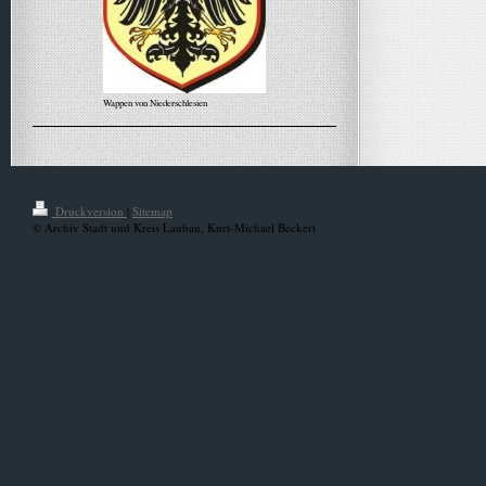
Wappen von Niederschlesien
Alle Meldungen
Druckversion
|
Sitemap
© Archiv Stadt und Kreis Lauban, Kurt-Michael Beckert