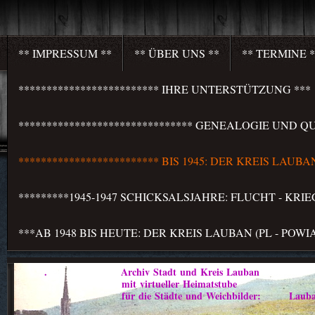
** IMPRESSUM **
** ÜBER UNS **
** TERMINE *
************************* IHRE UNTERSTÜTZUNG ***
******************************* GENEALOGIE UND QU
************************* BIS 1945: DER KREIS LAU
*********1945-1947 SCHICKSALSJAHRE: FLUCHT - KR
***AB 1948 BIS HEUTE: DER KREIS LAUBAN (PL - PO
. Archiv Stadt und Kreis Lauban
mit virtueller Heimatstube
für die Städte und Weichbilder: Lauban - Marklis