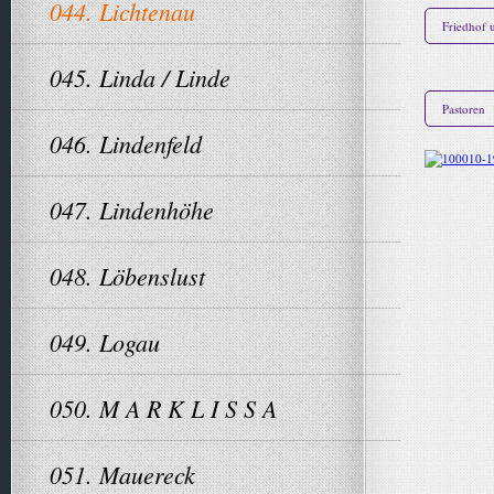
044. Lichtenau
Friedhof 
045. Linda / Linde
Pastoren
046. Lindenfeld
047. Lindenhöhe
048. Löbenslust
049. Logau
050. M A R K L I S S A
051. Mauereck