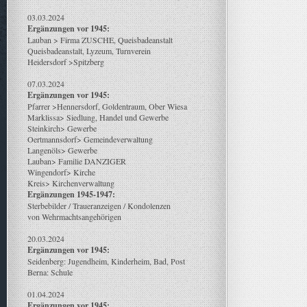
03.03.2024
Ergänzungen vor 1945:
Lauban > Firma ZUSCHE, Queisbadeanstalt
Queisbadeanstalt, Lyzeum, Turnverein
Heidersdorf >Spitzberg
07.03.2024
Ergänzungen vor 1945:
Pfarrer >Hennersdorf, Goldentraum, Ober Wiesa
Marklissa> Siedlung, Handel und Gewerbe
Steinkirch> Gewerbe
Oertmannsdorf> Gemeindeverwaltung
Langenöls> Gewerbe
Lauban> Familie DANZIGER
Wingendorf> Kirche
Kreis> Kirchenverwaltung
Ergänzungen 1945-1947:
Sterbebilder / Traueranzeigen / Kondolenzen
von Wehrmachtsangehörigen
20.03.2024
Ergänzungen vor 1945:
Seidenberg: Jugendheim, Kinderheim, Bad, Post
Berna: Schule
01.04.2024
Ergänzungen vor 1945: