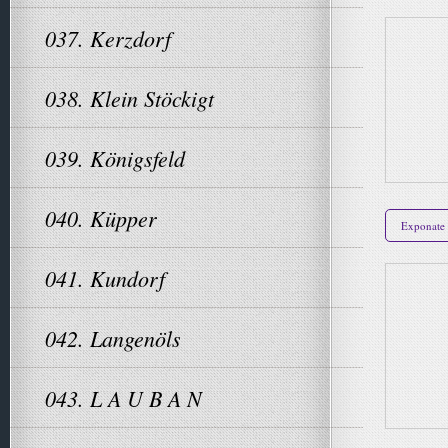
037. Kerzdorf
038. Klein Stöckigt
039. Königsfeld
040. Küpper
Exponate
041. Kundorf
042. Langenöls
043. L A U B A N