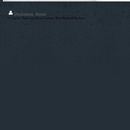
Druckversion
|
Sitemap
© Archiv Stadt und Kreis Lauban, Kurt-Michael Beckert