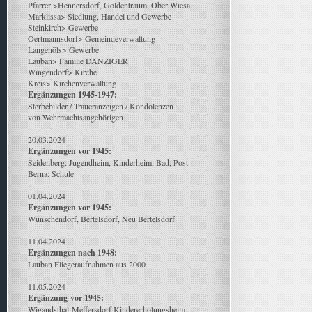
Pfarrer >Hennersdorf, Goldentraum, Ober Wiesa
Marklissa> Siedlung, Handel und Gewerbe
Steinkirch> Gewerbe
Oertmannsdorf> Gemeindeverwaltung
Langenöls> Gewerbe
Lauban> Familie DANZIGER
Wingendorf> Kirche
Kreis> Kirchenverwaltung
Ergänzungen 1945-1947:
Sterbebilder / Traueranzeigen / Kondolenzen
von Wehrmachtsangehörigen
20.03.2024
Ergänzungen vor 1945:
Seidenberg: Jugendheim, Kinderheim, Bad, Post
Berna: Schule
01.04.2024
Ergänzungen vor 1945:
Wünschendorf, Bertelsdorf, Neu Bertelsdorf
11.04.2024
Ergänzungen nach 1948:
Lauban Fliegeraufnahmen aus 2000
11.05.2024
Ergänzung
vor 1945:
Wigandsthal-Meffersdorf Kindererholungsheim