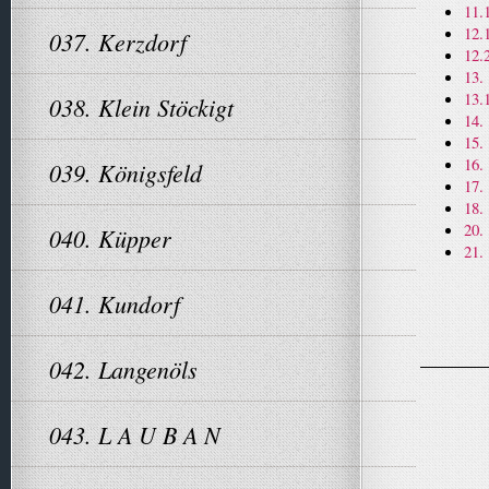
11.
12.
037. Kerzdorf
12.
13.
13.
038. Klein Stöckigt
14.
15.
16.
039. Königsfeld
17.
18.
20.
040. Küpper
21.
041. Kundorf
042. Langenöls
043. L A U B A N