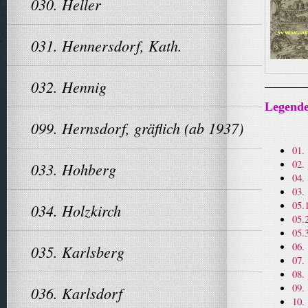
030. Heller
031. Hennersdorf, Kath.
032. Hennig
Legende
099. Hernsdorf, gräflich (ab 1937)
01.
02.
033. Hohberg
04.
03.
05.
034. Holzkirch
05.
05.
06.
035. Karlsberg
07.
08.
09.
036. Karlsdorf
10.