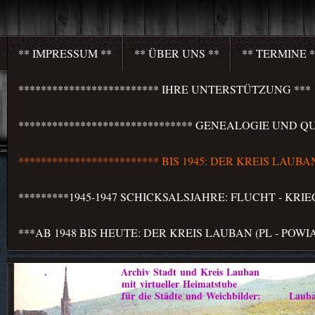
** IMPRESSUM **
** ÜBER UNS **
** TERMINE *
************************* IHRE UNTERSTÜTZUNG ***
******************************* GENEALOGIE UND QU
************************* BIS 1945: DER KREIS LAU
*********1945-1947 SCHICKSALSJAHRE: FLUCHT - KR
***AB 1948 BIS HEUTE: DER KREIS LAUBAN (PL - PO
. Archiv Stadt und Kreis Lauban
mit virtueller Heimatstube
für die Städte und Weichbilder: Lauban - Marklis