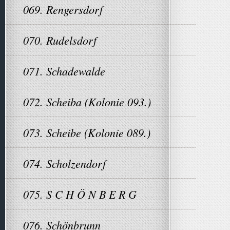
069. Rengersdorf
070. Rudelsdorf
071. Schadewalde
072. Scheiba (Kolonie 093.)
073. Scheibe (Kolonie 089.)
074. Scholzendorf
075. S C H Ö N B E R G
076. Schönbrunn