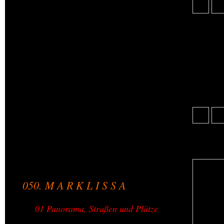
044. Lichtenau
045. Linda / Linde
046. Lindenfeld
047. Lindenhöhe
048. Löbenslust
049. Logau
050. M A R K L I S S A
01 Panorama, Straßen und Plätze