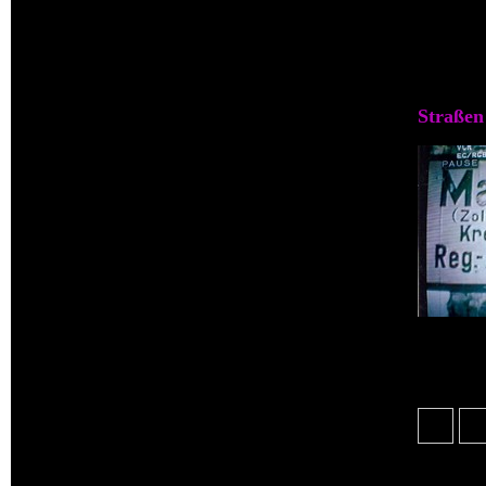
008. Bertelsdorf
009. Bohra
Straßen
010. Eckersdorf
011. Erlbachtal (Zwecka)
012. Estherwalde
013. Friedersdorf
014. Friedrichsfelde