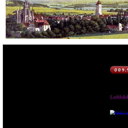
600. Isergebirge
400. Sachsen
300. Oberlausitz
Luftbil
200. Der Queis-Kreis
100. Der Kreis Lauban