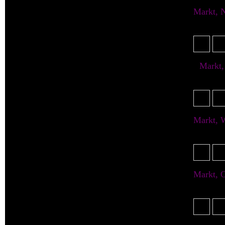
015. Gebhardsdorf
Markt, 
Kirchstr
016. Geibsdorf
017. Gerlachsheim
Markt,
018. Gieshübel
019. Goldbach
Markt, 
Kirchstr
020. Goldentraum
Markt, O
021. Grenzdorf
und Schw
022. Hagendorf