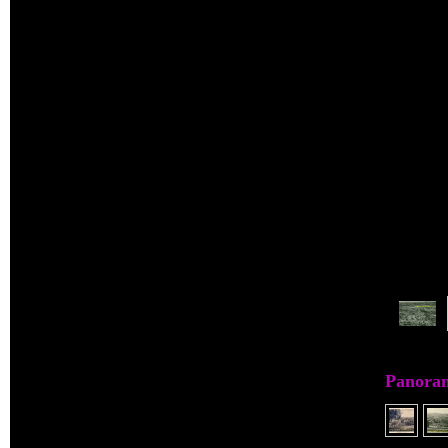
001. Alt Seidenberg
002. Augustenthal (Kolonie 044.30)
003. Augustthal (Kolonie 015.)
004. Beerberg
005. Bellmannsdorf
006. Bergstraß
Panora
007. Berna