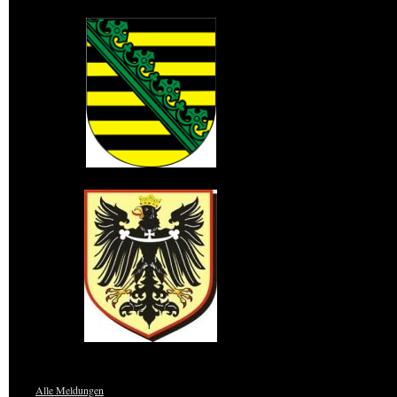
Wappen der Oberlausitz
Wappen des Königreich Sachsen
Wappen von Niederschlesien
Alle Meldungen