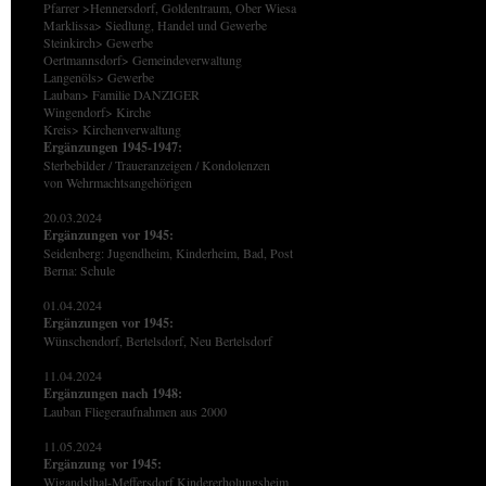
Pfarrer >Hennersdorf, Goldentraum, Ober Wiesa
Marklissa> Siedlung, Handel und Gewerbe
Steinkirch> Gewerbe
Oertmannsdorf> Gemeindeverwaltung
Langenöls> Gewerbe
Lauban> Familie DANZIGER
Wingendorf> Kirche
Kreis> Kirchenverwaltung
Ergänzungen 1945-1947:
Sterbebilder / Traueranzeigen / Kondolenzen
von Wehrmachtsangehörigen
20.03.2024
Ergänzungen vor 1945:
Seidenberg: Jugendheim, Kinderheim, Bad, Post
Berna: Schule
01.04.2024
Ergänzungen vor 1945:
Wünschendorf, Bertelsdorf, Neu Bertelsdorf
11.04.2024
Ergänzungen nach 1948:
Lauban Fliegeraufnahmen aus 2000
11.05.2024
Ergänzung
vor 1945:
Wigandsthal-Meffersdorf Kindererholungsheim