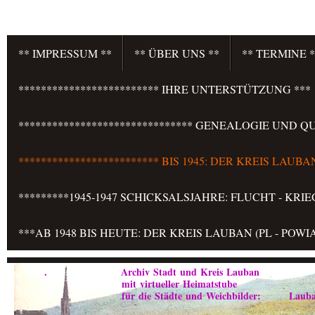
** IMPRESSUM **
** ÜBER UNS **
** TERMINE *
************************* IHRE UNTERSTÜTZUNG ***
******************************* GENEALOGIE UND QU
************************* BIS 1945: DER KREIS LAU
*********1945-1947 SCHICKSALSJAHRE: FLUCHT - KR
***AB 1948 BIS HEUTE: DER KREIS LAUBAN (PL - PO
. Archiv Stadt und Kreis Lauban
mit virtueller Heimatstube
für die Städte und Weichbilder: Lauban - Marklis