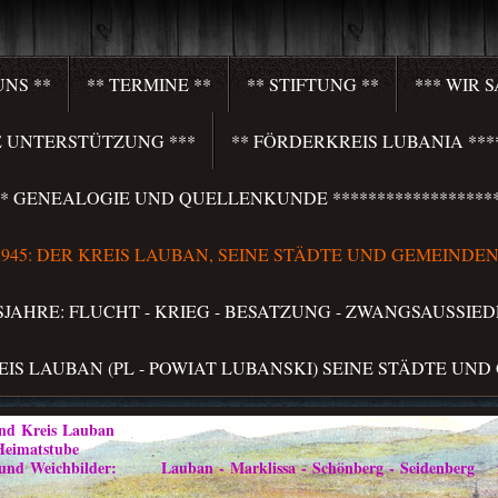
UNS **
** TERMINE **
** STIFTUNG **
*** WIR 
HRE UNTERSTÜTZUNG ***
** FÖRDERKREIS LUBANIA ****
**** GENEALOGIE UND QUELLENKUNDE *******************
S 1945: DER KREIS LAUBAN, SEINE STÄDTE UND GEMEINDEN 
LSJAHRE: FLUCHT - KRIEG - BESATZUNG - ZWANGSAUSSIED
REIS LAUBAN (PL - POWIAT LUBANSKI) SEINE STÄDTE UND
Kreis Lauban
atstube
ilder: Lauban - Marklissa - Schönberg - Seidenberg im Vo