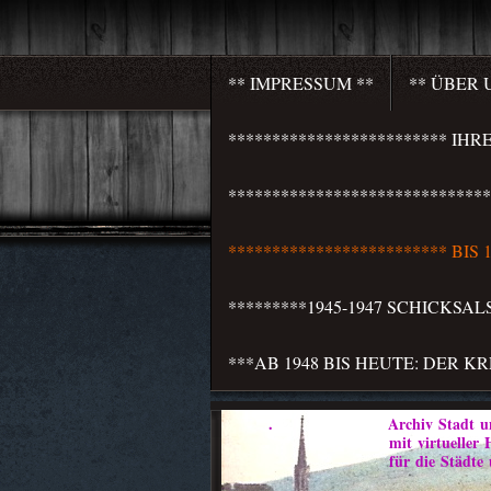
** IMPRESSUM **
** ÜBER 
************************* I
***************************
************************* BI
*********1945-1947 SCHICKSA
***AB 1948 BIS HEUTE: DER K
. Archiv Stadt und 
mit virtueller Heim
für die Städte und Weichb