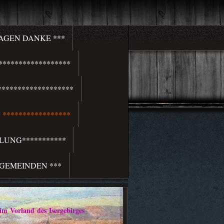
SAGEN DANKE ***
*****************
******************
*****************
LUNG***********
 GEMEINDEN ***
rland des Isergebirges