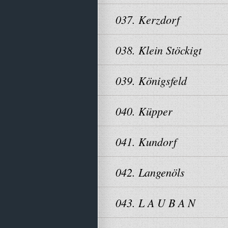
037. Kerzdorf
038. Klein Stöckigt
039. Königsfeld
040. Küpper
041. Kundorf
042. Langenöls
043. L A U B A N