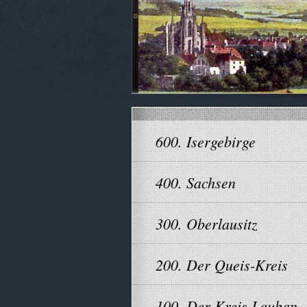
600. Isergebirge
400. Sachsen
300. Oberlausitz
200. Der Queis-Kreis
100. Der Kreis Lauban