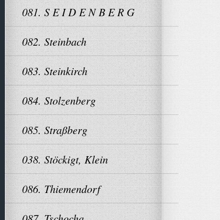
081. S E I D E N B E R G
082. Steinbach
083. Steinkirch
084. Stolzenberg
085. Straßberg
038. Stöckigt, Klein
086. Thiemendorf
087. Tschocha