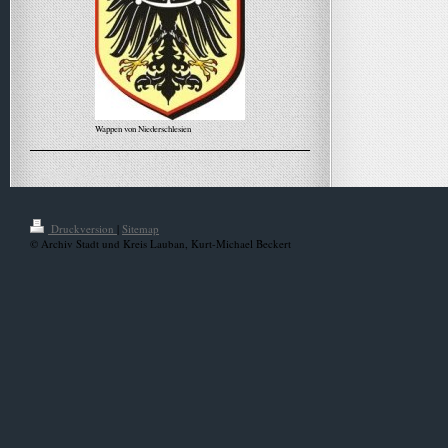
Wappen von Niederschlesien
Alle Meldungen
Druckversion
|
Sitemap
© Archiv Stadt und Kreis Lauban, Kurt-Michael Beckert