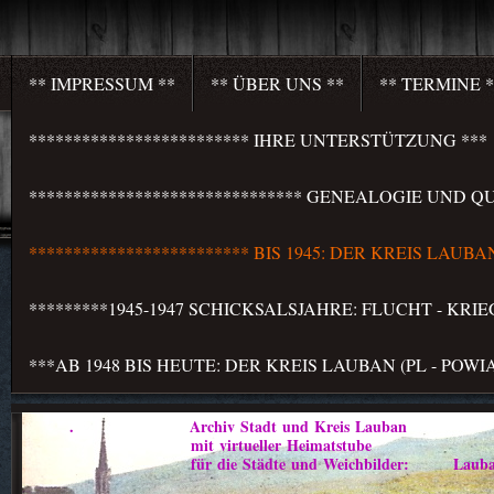
** IMPRESSUM **
** ÜBER UNS **
** TERMINE *
************************* IHRE UNTERSTÜTZUNG ***
******************************* GENEALOGIE UND QU
************************* BIS 1945: DER KREIS LAU
*********1945-1947 SCHICKSALSJAHRE: FLUCHT - KR
***AB 1948 BIS HEUTE: DER KREIS LAUBAN (PL - PO
. Archiv Stadt und Kreis Lauban
mit virtueller Heimatstube
für die Städte und Weichbilder: Lauban - Marklis