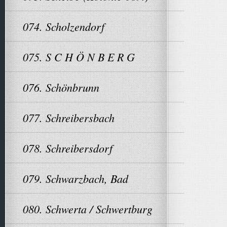
074. Scholzendorf
075. S C H Ö N B E R G
076. Schönbrunn
077. Schreibersbach
078. Schreibersdorf
079. Schwarzbach, Bad
080. Schwerta / Schwertburg