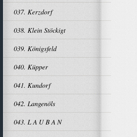
037. Kerzdorf
038. Klein Stöckigt
039. Königsfeld
040. Küpper
041. Kundorf
042. Langenöls
043. L A U B A N