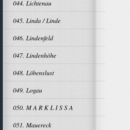
044. Lichtenau
045. Linda / Linde
046. Lindenfeld
047. Lindenhöhe
048. Löbenslust
049. Logau
050. M A R K L I S S A
051. Mauereck