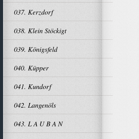
037. Kerzdorf
038. Klein Stöckigt
039. Königsfeld
040. Küpper
041. Kundorf
042. Langenöls
043. L A U B A N