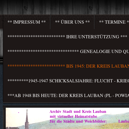
** IMPRESSUM **
** ÜBER UNS **
** TERMINE *
************************* IHRE UNTERSTÜTZUNG ***
******************************* GENEALOGIE UND QU
************************* BIS 1945: DER KREIS LAU
*********1945-1947 SCHICKSALSJAHRE: FLUCHT - KR
***AB 1948 BIS HEUTE: DER KREIS LAUBAN (PL - PO
. Archiv Stadt und Kreis Lauban
mit virtueller Heimatstube
für die Städte und Weichbilder: Lauban - Marklis