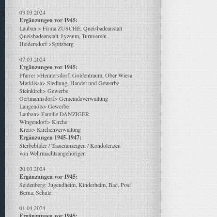
03.03.2024
Ergänzungen vor 1945:
Lauban > Firma ZUSCHE, Queisbadeanstalt
Queisbadeanstalt, Lyzeum, Turnverein
Heidersdorf >Spitzberg
07.03.2024
Ergänzungen vor 1945:
Pfarrer >Hennersdorf, Goldentraum, Ober Wiesa
Marklissa> Siedlung, Handel und Gewerbe
Steinkirch> Gewerbe
Oertmannsdorf> Gemeindeverwaltung
Langenöls> Gewerbe
Lauban> Familie DANZIGER
Wingendorf> Kirche
Kreis> Kirchenverwaltung
Ergänzungen 1945-1947:
Sterbebilder / Traueranzeigen / Kondolenzen
von Wehrmachtsangehörigen
20.03.2024
Ergänzungen vor 1945:
Seidenberg: Jugendheim, Kinderheim, Bad, Post
Berna: Schule
01.04.2024
Ergänzungen vor 1945: