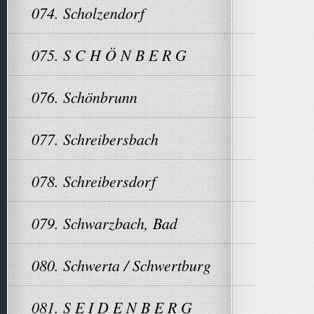
074. Scholzendorf
075. S C H Ö N B E R G
076. Schönbrunn
077. Schreibersbach
078. Schreibersdorf
079. Schwarzbach, Bad
080. Schwerta / Schwertburg
081. S E I D E N B E R G