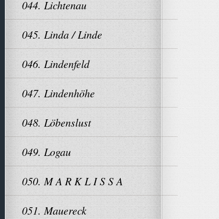
044. Lichtenau
045. Linda / Linde
046. Lindenfeld
047. Lindenhöhe
048. Löbenslust
049. Logau
050. M A R K L I S S A
051. Mauereck