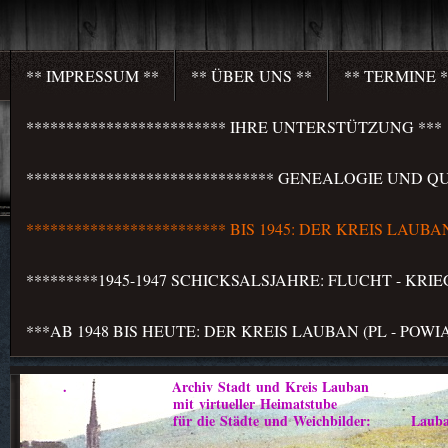
** IMPRESSUM **
** ÜBER UNS **
** TERMINE *
************************* IHRE UNTERSTÜTZUNG ***
******************************* GENEALOGIE UND QU
************************* BIS 1945: DER KREIS LAU
*********1945-1947 SCHICKSALSJAHRE: FLUCHT - KR
***AB 1948 BIS HEUTE: DER KREIS LAUBAN (PL - PO
. Archiv Stadt und Kreis Lauban
mit virtueller Heimatstube
für die Städte und Weichbilder: Lauban - Marklis