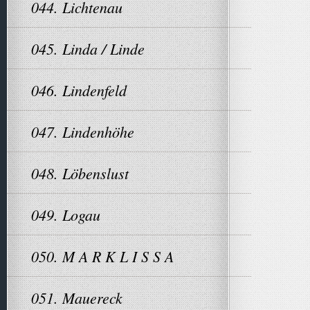
044. Lichtenau
045. Linda / Linde
046. Lindenfeld
047. Lindenhöhe
048. Löbenslust
049. Logau
050. M A R K L I S S A
051. Mauereck