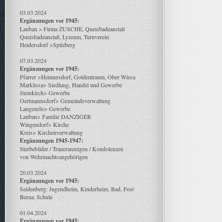
03.03.2024
Ergänzungen vor 1945:
Lauban > Firma ZUSCHE, Queisbadeanstalt
Queisbadeanstalt, Lyzeum, Turnverein
Heidersdorf >Spitzberg
07.03.2024
Ergänzungen vor 1945:
Pfarrer >Hennersdorf, Goldentraum, Ober Wiesa
Marklissa> Siedlung, Handel und Gewerbe
Steinkirch> Gewerbe
Oertmannsdorf> Gemeindeverwaltung
Langenöls> Gewerbe
Lauban> Familie DANZIGER
Wingendorf> Kirche
Kreis> Kirchenverwaltung
Ergänzungen 1945-1947:
Sterbebilder / Traueranzeigen / Kondolenzen
von Wehrmachtsangehörigen
20.03.2024
Ergänzungen vor 1945:
Seidenberg: Jugendheim, Kinderheim, Bad, Post
Berna: Schule
01.04.2024
Ergänzungen vor 1945: