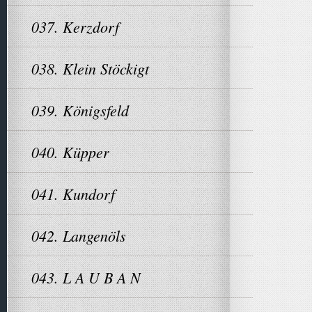
037. Kerzdorf
038. Klein Stöckigt
039. Königsfeld
040. Küpper
041. Kundorf
042. Langenöls
043. L A U B A N