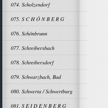
074. Scholzendorf
075. S C H Ö N B E R G
076. Schönbrunn
077. Schreibersbach
078. Schreibersdorf
079. Schwarzbach, Bad
080. Schwerta / Schwertburg
081. S E I D E N B E R G