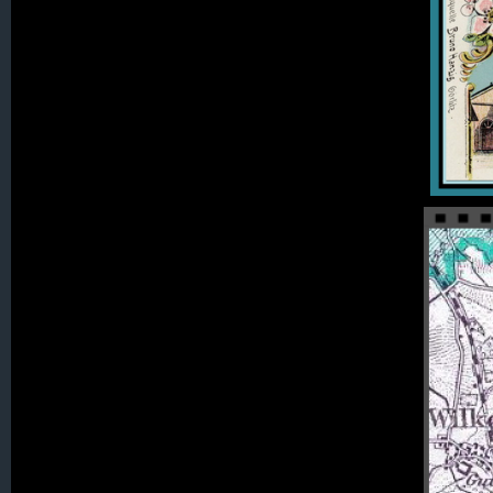
001. Alt Seidenberg
002. Augustenthal (Kolonie 044.30)
003. Augustthal (Kolonie 015.)
004. Beerberg
005. Bellmannsdorf
006. Bergstraß
007. Berna