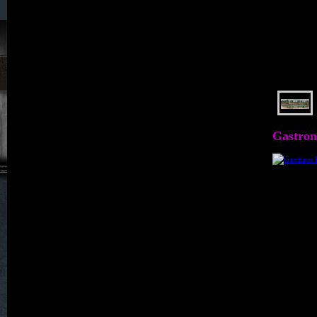
023. Hain
024. Halbendorf
025. Hartha
Gastro
026. Hartmannsdorf
027. Haugsdorf
028. Heide
029. Heidersdorf