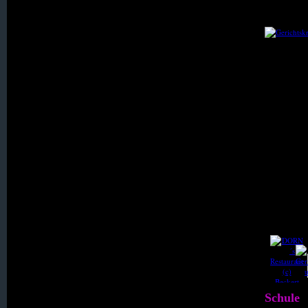
052. Meffersdorf-Wigandsthal
053. Neidberg
054. Neuer Anbau
055. Neu Gablenz
056. Neu Gersdorf
057. Neuhaus
058. Neuklix
Schule