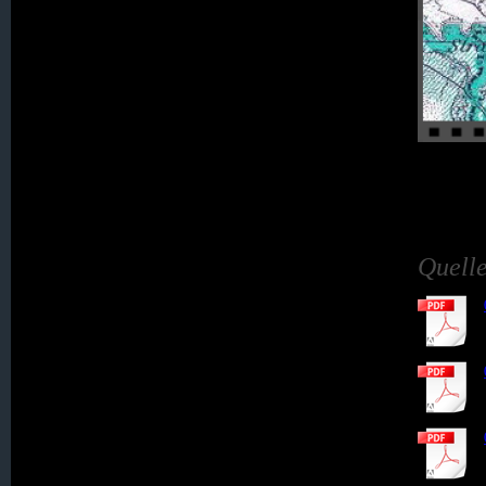
008. Bertelsdorf
009. Bohra
010. Eckersdorf
011. Erlbachtal (Zwecka)
Quell
012. Estherwalde
013. Friedersdorf
014. Friedrichsfelde