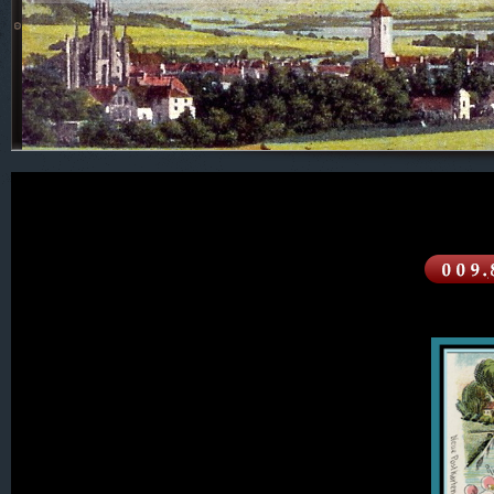
600. Isergebirge
400. Sachsen
300. Oberlausitz
200. Der Queis-Kreis
100. Der Kreis Lauban