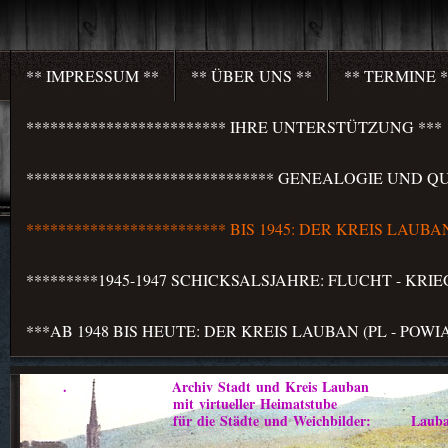
** IMPRESSUM **
** ÜBER UNS **
** TERMINE *
************************* IHRE UNTERSTÜTZUNG ***
******************************* GENEALOGIE UND QU
************************* BIS 1945: DER KREIS LAU
*********1945-1947 SCHICKSALSJAHRE: FLUCHT - KR
***AB 1948 BIS HEUTE: DER KREIS LAUBAN (PL - PO
. Archiv Stadt und Kreis Lauban
mit virtueller Heimatstube
für die Städte und Weichbilder: Lauban - Marklis