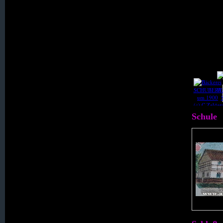
037. Kerzdorf
038. Klein Stöckigt
039. Königsfeld
040. Küpper
Schule
041. Kundorf
042. Langenöls
043. L A U B A N