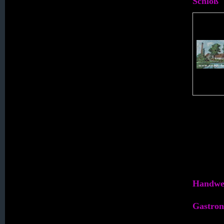
Schloß
044. Lichtenau
045. Linda / Linde
046. Lindenfeld
047. Lindenhöhe
048. Löbenslust
049. Logau
050. M A R K L I S S A
Handwe
Gastro
051. Mauereck