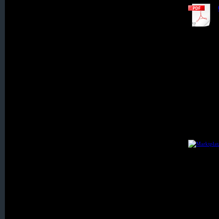
015. Gebhardsdorf
016. Geibsdorf
017. Gerlachsheim
018. Gieshübel
019. Goldbach
020. Goldentraum
021. Grenzdorf
022. Hagendorf