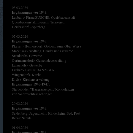
03.03.2024
Ergänzungen vor 1945:
Lauban > Firma ZUSCHE, Queisbadeanstalt
Queisbadeanstalt, Lyzeum, Turnverein
Heidersdorf >Spitzberg
07.03.2024
Ergänzungen vor 1945:
Pfarrer >Hennersdorf, Goldentraum, Ober Wiesa
Marklissa> Siedlung, Handel und Gewerbe
Steinkirch> Gewerbe
Oertmannsdorf> Gemeindeverwaltung
Langenöls> Gewerbe
Lauban> Familie DANZIGER
Wingendorf> Kirche
Kreis> Kirchenverwaltung
Ergänzungen 1945-1947:
Sterbebilder / Traueranzeigen / Kondolenzen
von Wehrmachtsangehörigen
20.03.2024
Ergänzungen vor 1945:
Seidenberg: Jugendheim, Kinderheim, Bad, Post
Berna: Schule
01.04.2024
Ergänzungen vor 1945: