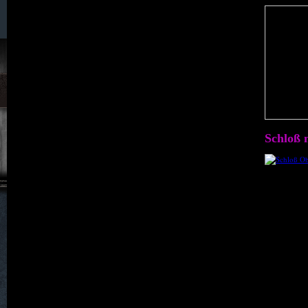
059. Neukretscham
060. Neu Löben
061. Neu Schweinitz
062. Neu Warnsdorf
Schloß 
063. Nicolausdorf
064. Oertmannsdorf
065. Ostrichen
066. Petersgemeinde