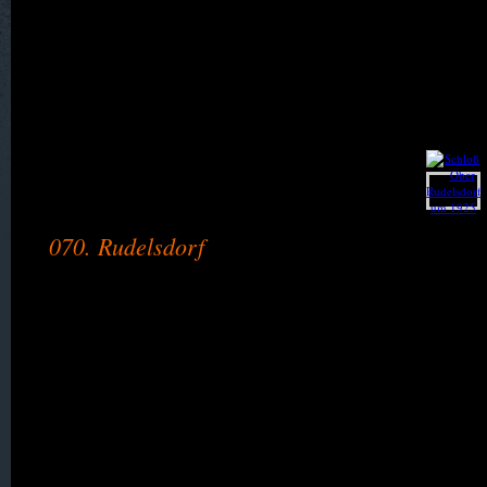
067. Pfaffendorf
068. Prettin
069. Rengersdorf
070. Rudelsdorf
071. Schadewalde
072. Scheiba (Kolonie 093.)
073. Scheibe (Kolonie 089.)