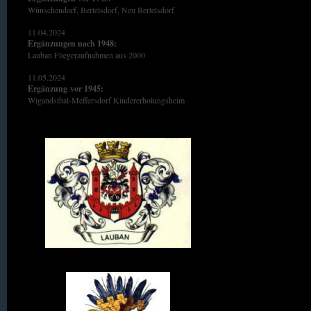
Wünschendorf, Bertelsdorf, Neu Bertelsdorf
11.04.2024
Ergänzungen nach 1948:
Lauban Fliegeraufnahmen aus 2000
11.05.2024
Ergänzung
vor 1945:
Wigandsthal-Meffersdorf Kindererholungsheim
Wappen von Lauban