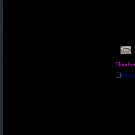
030. Heller
031. Hennersdorf, Kath.
032. Hennig
099. Hernsdorf, gräflich (ab 1937)
Handwe
033. Hohberg
034. Holzkirch
035. Karlsberg
036. Karlsdorf