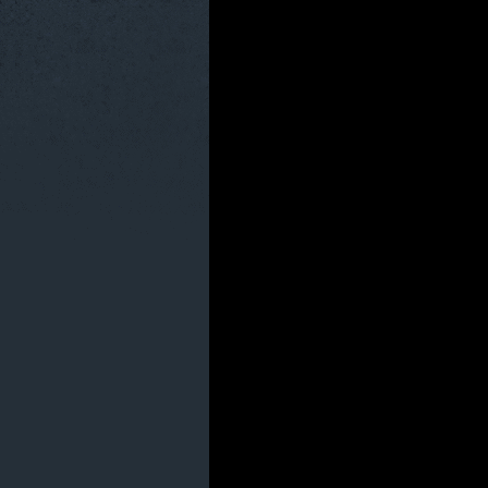
030. Heller
031. Hennersdorf, Kath.
032. Hennig
099. Hernsdorf, gräflich
033. Hohberg
034. Holzkirch
035. Karlsberg
036. Karlsdorf