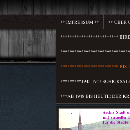
** IMPRESSUM **
** ÜBER 
************************* I
***************************
************************* BI
*********1945-1947 SCHICKSA
***AB 1948 BIS HEUTE: DER K
. Archiv Stadt und 
mit virtueller Heim
für die Städte und Weichb