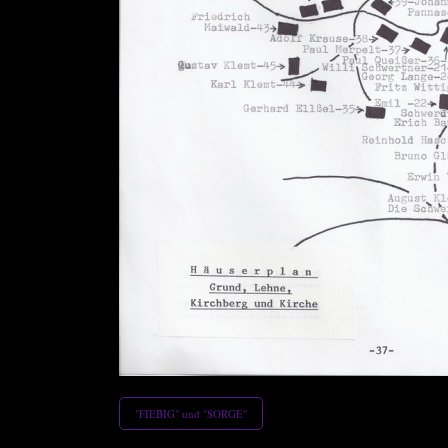
 (ab 1937)
"FIEBIG" und "SORGE"