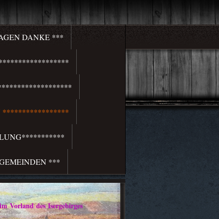
SAGEN DANKE ***
*****************
******************
*****************
LUNG***********
 GEMEINDEN ***
rland des Isergebirges