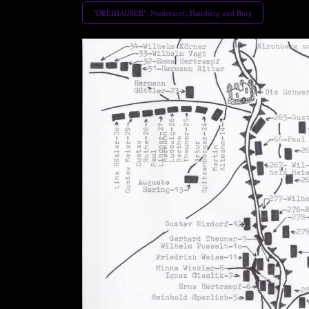
"DREIHÄUSER". Niederdorf, Hausberg und Burg
nie 044.30)
 015.)