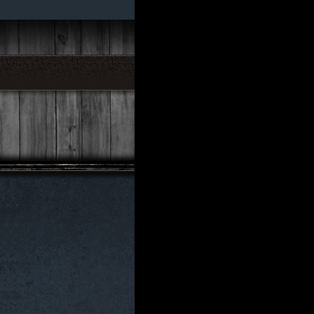
023. Hain
024. Halbendorf
025. Hartha
026. Hartmannsdorf
027. Haugsdorf
028. Heide
029. Heidersdorf