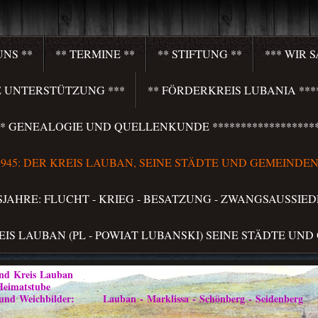
UNS **
** TERMINE **
** STIFTUNG **
*** WIR 
HRE UNTERSTÜTZUNG ***
** FÖRDERKREIS LUBANIA ****
**** GENEALOGIE UND QUELLENKUNDE *******************
S 1945: DER KREIS LAUBAN, SEINE STÄDTE UND GEMEINDEN 
LSJAHRE: FLUCHT - KRIEG - BESATZUNG - ZWANGSAUSSIED
REIS LAUBAN (PL - POWIAT LUBANSKI) SEINE STÄDTE UND
Kreis Lauban
atstube
ilder: Lauban - Marklissa - Schönberg - Seidenberg im Vo