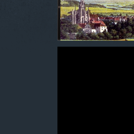
600. Isergebirge
400. Sachsen
300. Oberlausitz
200. Der Queis-Kreis
100. Der Kreis Lauban