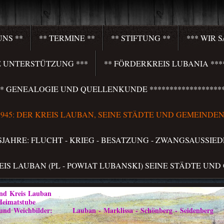
UNS **
** TERMINE **
** STIFTUNG **
*** WIR 
HRE UNTERSTÜTZUNG ***
** FÖRDERKREIS LUBANIA ****
**** GENEALOGIE UND QUELLENKUNDE *******************
S 1945: DER KREIS LAUBAN, SEINE STÄDTE UND GEMEINDEN 
LSJAHRE: FLUCHT - KRIEG - BESATZUNG - ZWANGSAUSSIED
REIS LAUBAN (PL - POWIAT LUBANSKI) SEINE STÄDTE UND
Kreis Lauban
atstube
ilder: Lauban - Marklissa - Schönberg - Seidenberg im Vo