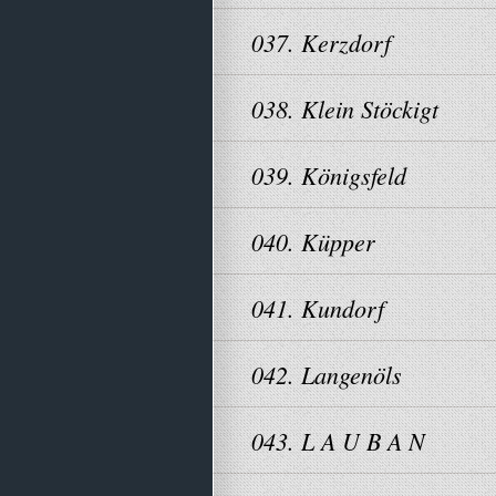
037. Kerzdorf
038. Klein Stöckigt
039. Königsfeld
040. Küpper
041. Kundorf
042. Langenöls
043. L A U B A N