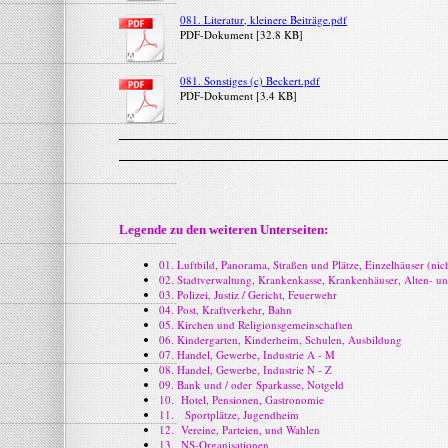
081. Literatur, kleinere Beiträge.pdf
PDF-Dokument [32.8 KB]
081. Sonstiges (c) Beckert.pdf
PDF-Dokument [3.4 KB]
Legende zu den weiteren Unterseiten:
01. Luftbild, Panorama, Straßen und Plätze, Einzelhäuser (ni
02. Stadtverwaltung, Krankenkasse, Krankenhäuser, Alten- u
03. Polizei, Justiz / Gericht, Feuerwehr
04. Post, Kraftverkehr, Bahn
05. Kirchen und Religionsgemeinschaften
06. Kindergarten, Kinderheim, Schulen, Ausbildung
07. Handel, Gewerbe, Industrie A - M
08. Handel, Gewerbe, Industrie N - Z
09. Bank und / oder Sparkasse, Notgeld
10. Hotel, Pensionen, Gastronomie
11. Sportplätze, Jugendheim
12. Vereine, Parteien, und Wahlen
13. NS-Organisationen