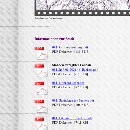
Ausschnitt aus der Kreiskarte
Informationen zur Stadt
081. Ortsbeschreibung.pdf
PDF-Dokument [131.2 KB]
Standesamtregister Lauban
081.StaR 08.2021 (c) Beckert.pdf
PDF-Dokument [67.9 KB]
081. Kirchenbücher.pdf
PDF-Dokument [82.6 KB]
081. Stadtakten (c) Beckert.pdf
PDF-Dokument [106.6 KB]
081. Literatur (c) Beckert.pdf
PDF-Dokument [74.1 KB]