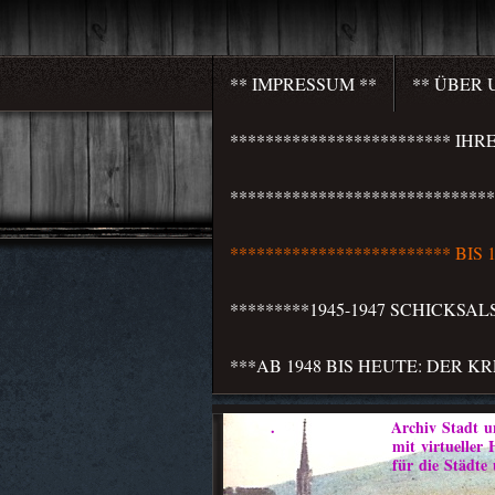
** IMPRESSUM **
** ÜBER 
************************* I
***************************
************************* BI
*********1945-1947 SCHICKSA
***AB 1948 BIS HEUTE: DER K
. Archiv Stadt und 
mit virtueller Heim
für die Städte und Weichb