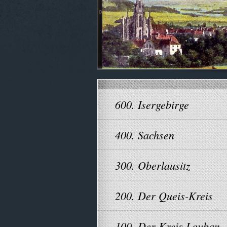
600. Isergebirge
400. Sachsen
300. Oberlausitz
200. Der Queis-Kreis
100. Der Kreis Lauban