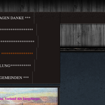
SAGEN DANKE ***
*****************
******************
*****************
LUNG***********
 GEMEINDEN ***
rland des Isergebirges