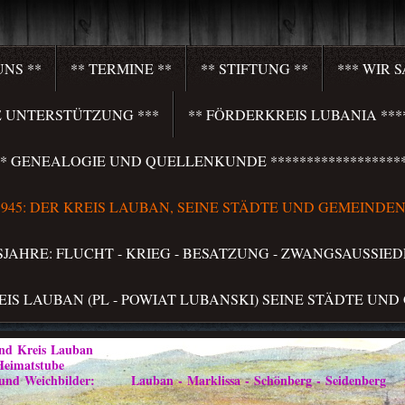
UNS **
** TERMINE **
** STIFTUNG **
*** WIR 
HRE UNTERSTÜTZUNG ***
** FÖRDERKREIS LUBANIA ****
**** GENEALOGIE UND QUELLENKUNDE *******************
S 1945: DER KREIS LAUBAN, SEINE STÄDTE UND GEMEINDEN 
LSJAHRE: FLUCHT - KRIEG - BESATZUNG - ZWANGSAUSSIED
REIS LAUBAN (PL - POWIAT LUBANSKI) SEINE STÄDTE UND
Kreis Lauban
atstube
ilder: Lauban - Marklissa - Schönberg - Seidenberg im Vo