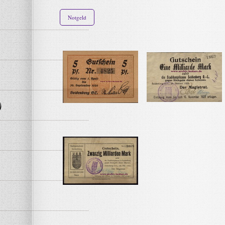
Notgeld
)