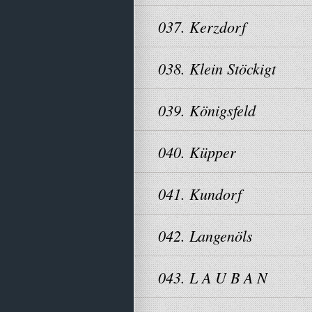
037. Kerzdorf
038. Klein Stöckigt
039. Königsfeld
040. Küpper
041. Kundorf
042. Langenöls
043. L A U B A N