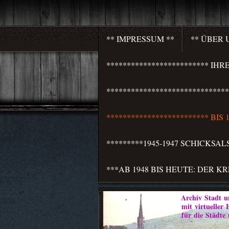
** IMPRESSUM **
** ÜBER 
************************* I
***************************
************************* BI
*********1945-1947 SCHICKSA
***AB 1948 BIS HEUTE: DER K
. Archiv Stadt und 
mit virtueller Heim
für die Städte und Weichb