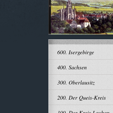
600. Isergebirge
400. Sachsen
300. Oberlausitz
200. Der Queis-Kreis
100. Der Kreis Lauban