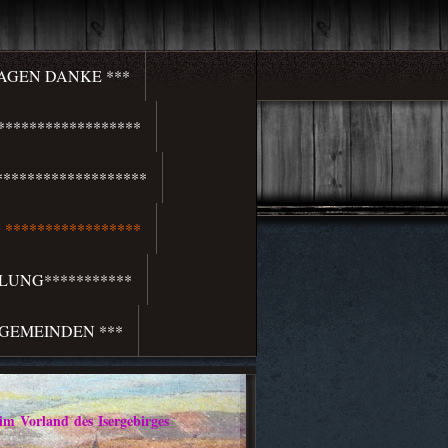
SAGEN DANKE ***
*****************
******************
*****************
LUNG***********
 GEMEINDEN ***
rland des Isergebirges