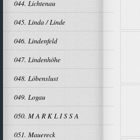
044. Lichtenau
045. Linda / Linde
046. Lindenfeld
047. Lindenhöhe
048. Löbenslust
049. Logau
050. M A R K L I S S A
051. Mauereck