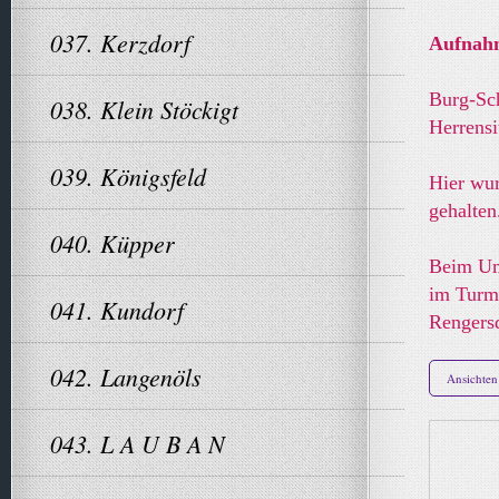
037. Kerzdorf
Aufnah
Burg-Sch
038. Klein Stöckigt
Herrensi
039. Königsfeld
Hier wur
gehalten
040. Küpper
Beim Um
im Turm 
041. Kundorf
Rengersd
042. Langenöls
Ansichten
043. L A U B A N