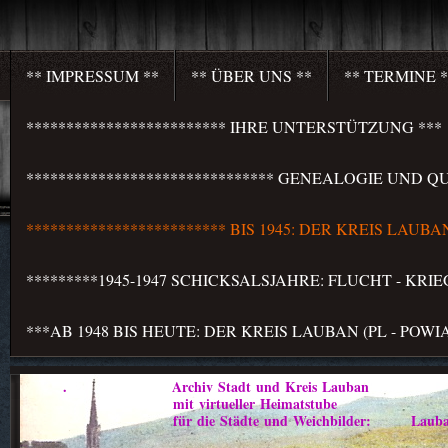
** IMPRESSUM **
** ÜBER UNS **
** TERMINE *
************************* IHRE UNTERSTÜTZUNG ***
******************************* GENEALOGIE UND QU
************************* BIS 1945: DER KREIS LAU
*********1945-1947 SCHICKSALSJAHRE: FLUCHT - KR
***AB 1948 BIS HEUTE: DER KREIS LAUBAN (PL - PO
. Archiv Stadt und Kreis Lauban
mit virtueller Heimatstube
für die Städte und Weichbilder: Lauban - Marklis