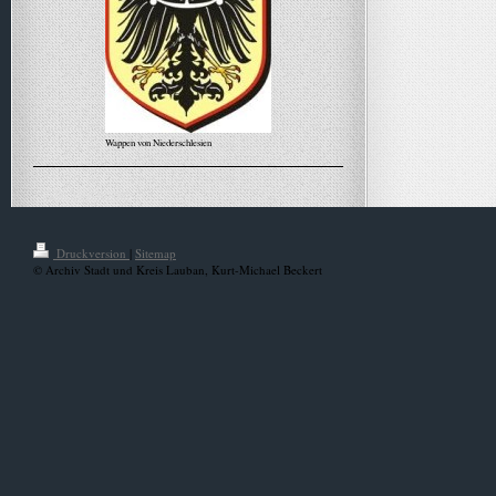
Wappen von Niederschlesien
Alle Meldungen
Druckversion
|
Sitemap
© Archiv Stadt und Kreis Lauban, Kurt-Michael Beckert