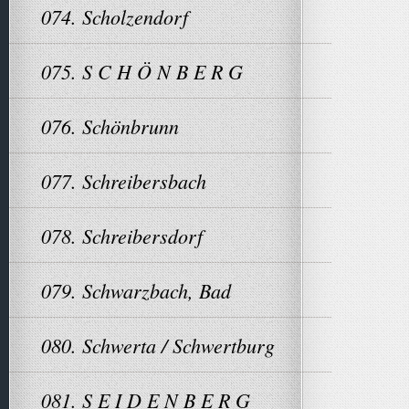
074. Scholzendorf
075. S C H Ö N B E R G
076. Schönbrunn
077. Schreibersbach
078. Schreibersdorf
079. Schwarzbach, Bad
080. Schwerta / Schwertburg
081. S E I D E N B E R G