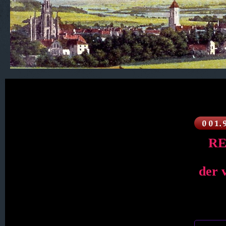
600. Isergebirge
400. Sachsen
RE
300. Oberlausitz
der 
200. Der Queis-Kreis
100. Der Kreis Lauban