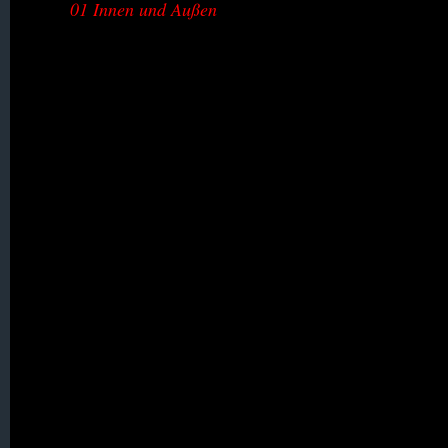
01 Innen und Außen
088. Vogelsdorf
089. Volkersdorf
090. Waldeck
091. Wiesa / Wiese
092. Wigandsthal
093. Wilka
094. Wingendorf