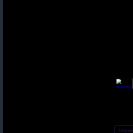
052. Meffersdorf-Wigandsthal
053. Neidberg
054. Neuer Anbau
055. Neu Gablenz
056. Neu Gersdorf
057. Neuhaus
058. Neuklix
Litograph