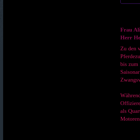
030. Heller
031. Hennersdorf, Kath.
Frau Al
Herr He
032. Hennig
Zu den v
Pferdezu
099. Hernsdorf, gräflich (ab 1937)
bis zum 
Saisonar
033. Hohberg
Zwangsve
034. Holzkirch
Während 
Offizier
als Quar
035. Karlsberg
Motoren-
036. Karlsdorf