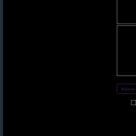
044. Lichtenau
045. Linda / Linde
046. Lindenfeld
047. Lindenhöhe
048. Löbenslust
Exponate 
049. Logau
050. M A R K L I S S A
051. Mauereck