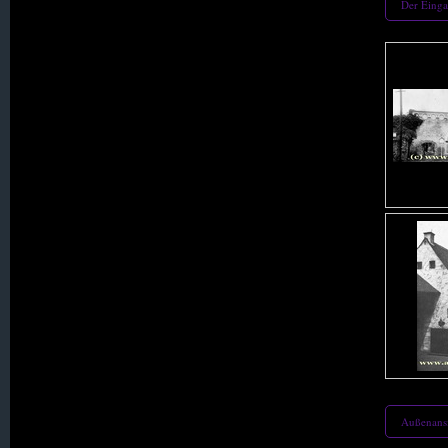
Der Einga
001. Alt Seidenberg
002. Augustenthal (Kolonie 044.30)
003. Augustthal (Kolonie 015.)
004. Beerberg
005. Bellmannsdorf
006. Bergstraß
007. Berna
Außenans