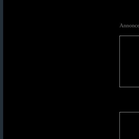
037. Kerzdorf
Annonce
038. Klein Stöckigt
039. Königsfeld
040. Küpper
041. Kundorf
042. Langenöls
043. L A U B A N