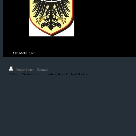
Wappen von Niederschlesien
Alle Meldungen
Druckversion
|
Sitemap
© Archiv Stadt und Kreis Lauban, Kurt-Michael Beckert