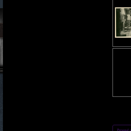
023. Hain
024. Halbendorf
025. Hartha
026. Hartmannsdorf
027. Haugsdorf
028. Heide
029. Heidersdorf
Personal 