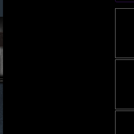
059. Neukretscham
060. Neu Löben
061. Neu Schweinitz
062. Neu Warnsdorf
063. Nicolausdorf
064. Oertmannsdorf
065. Ostrichen
066. Petersgemeinde