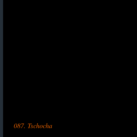
082. Steinbach
083. Steinkirch
084. Stolzenberg
085. Straßberg
038. Stöckigt, Klein
086. Thiemendorf
087. Tschocha