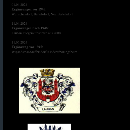
01.04.2024
Ergänzungen vor 1945:
Wünschendorf, Bertelsdorf, Neu Bertelsdorf
11.04.2024
Ergänzungen nach 1948:
Lauban Fliegeraufnahmen aus 2000
11.05.2024
Ergänzung
vor 1945:
Wigandsthal-Meffersdorf Kindererholungsheim
Wappen von Lauban