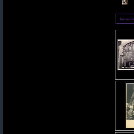
015. Gebhardsdorf
016. Geibsdorf
Innenansi
017. Gerlachsheim
018. Gieshübel
019. Goldbach
020. Goldentraum
021. Grenzdorf
022. Hagendorf