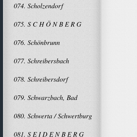
074. Scholzendorf
075. S C H Ö N B E R G
076. Schönbrunn
077. Schreibersbach
078. Schreibersdorf
079. Schwarzbach, Bad
080. Schwerta / Schwertburg
081. S E I D E N B E R G