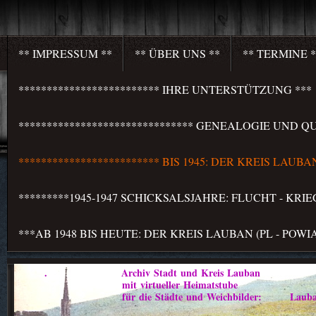
** IMPRESSUM **
** ÜBER UNS **
** TERMINE *
************************* IHRE UNTERSTÜTZUNG ***
******************************* GENEALOGIE UND QU
************************* BIS 1945: DER KREIS LAU
*********1945-1947 SCHICKSALSJAHRE: FLUCHT - KR
***AB 1948 BIS HEUTE: DER KREIS LAUBAN (PL - PO
. Archiv Stadt und Kreis Lauban
mit virtueller Heimatstube
für die Städte und Weichbilder: Lauban - Marklis