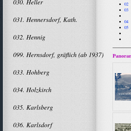
030. Heller
02 
03 
Gas
031. Hennersdorf, Kath.
04
05 
Ver
032. Hennig
Per
099. Hernsdorf, gräflich (ab 1937)
Panoram
033. Hohberg
034. Holzkirch
035. Karlsberg
036. Karlsdorf