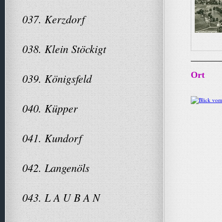
037. Kerzdorf
038. Klein Stöckigt
Ort
039. Königsfeld
040. Küpper
041. Kundorf
042. Langenöls
043. L A U B A N