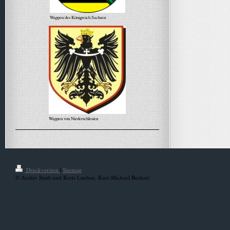
Wappen des Königreich Sachsen
Wappen von Niederschlesien
Alle Meldungen
Druckversion
|
Sitemap
© Archiv Stadt und Kreis Lauban, Kurt-Michael Beckert