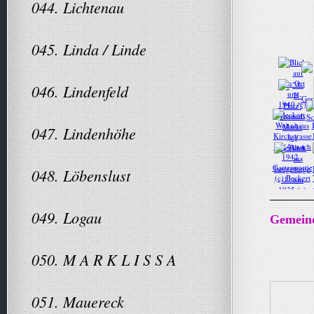
044. Lichtenau
045. Linda / Linde
046. Lindenfeld
047. Lindenhöhe
048. Löbenslust
049. Logau
Gemeind
050. M A R K L I S S A
051. Mauereck