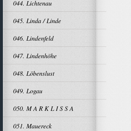
044. Lichtenau
045. Linda / Linde
046. Lindenfeld
047. Lindenhöhe
048. Löbenslust
049. Logau
050. M A R K L I S S A
051. Mauereck