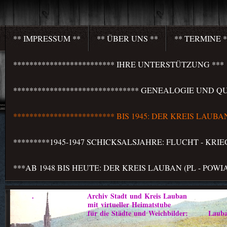
** IMPRESSUM **
** ÜBER UNS **
** TERMINE *
************************* IHRE UNTERSTÜTZUNG ***
******************************* GENEALOGIE UND QU
************************* BIS 1945: DER KREIS LAU
*********1945-1947 SCHICKSALSJAHRE: FLUCHT - KR
***AB 1948 BIS HEUTE: DER KREIS LAUBAN (PL - PO
. Archiv Stadt und Kreis Lauban
mit virtueller Heimatstube
für die Städte und Weichbilder: Lauban - Marklis