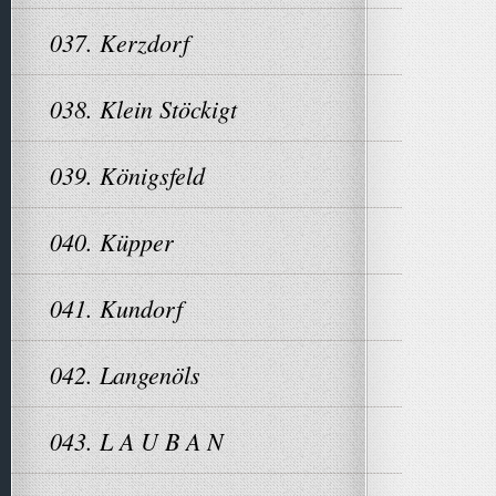
037. Kerzdorf
038. Klein Stöckigt
039. Königsfeld
040. Küpper
041. Kundorf
042. Langenöls
043. L A U B A N