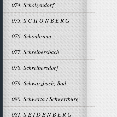
074. Scholzendorf
075. S C H Ö N B E R G
076. Schönbrunn
077. Schreibersbach
078. Schreibersdorf
079. Schwarzbach, Bad
080. Schwerta / Schwertburg
081. S E I D E N B E R G