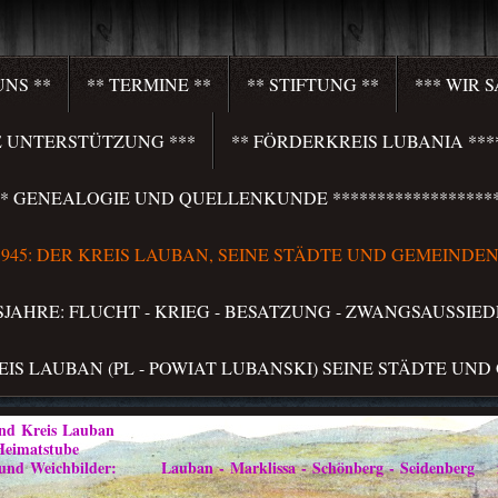
UNS **
** TERMINE **
** STIFTUNG **
*** WIR 
HRE UNTERSTÜTZUNG ***
** FÖRDERKREIS LUBANIA ****
**** GENEALOGIE UND QUELLENKUNDE *******************
S 1945: DER KREIS LAUBAN, SEINE STÄDTE UND GEMEINDEN 
LSJAHRE: FLUCHT - KRIEG - BESATZUNG - ZWANGSAUSSIED
REIS LAUBAN (PL - POWIAT LUBANSKI) SEINE STÄDTE UND
Kreis Lauban
atstube
ilder: Lauban - Marklissa - Schönberg - Seidenberg im Vo