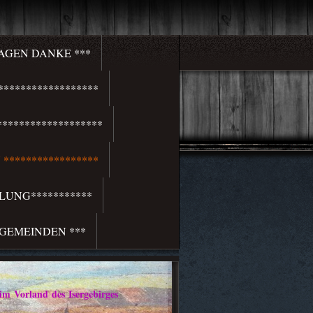
SAGEN DANKE ***
*****************
******************
*****************
LUNG***********
 GEMEINDEN ***
rland des Isergebirges