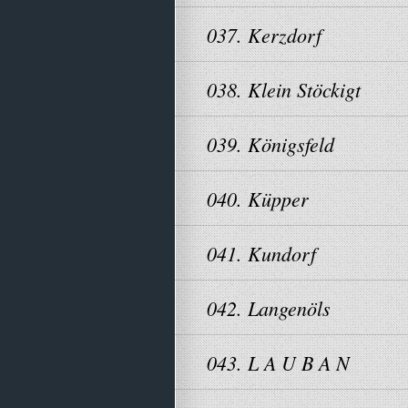
037. Kerzdorf
038. Klein Stöckigt
039. Königsfeld
040. Küpper
041. Kundorf
042. Langenöls
043. L A U B A N