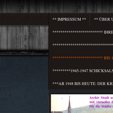
** IMPRESSUM **
** ÜBER 
************************* I
***************************
************************* BI
*********1945-1947 SCHICKSA
***AB 1948 BIS HEUTE: DER K
. Archiv Stadt und 
mit virtueller Heim
für die Städte und Weichb