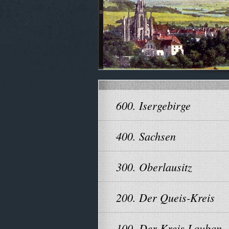
600. Isergebirge
400. Sachsen
300. Oberlausitz
200. Der Queis-Kreis
100. Der Kreis Lauban