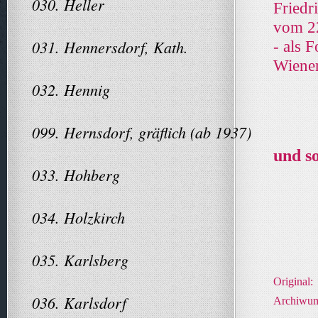
030. Heller
Friedr
vom 2
031. Hennersdorf, Kath.
- als F
Wiene
032. Hennig
099. Hernsdorf, gräflich (ab 1937)
und so
033. Hohberg
034. Holzkirch
035. Karlsberg
Original:
036. Karlsdorf
Archiwum