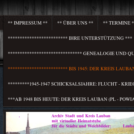
** IMPRESSUM **
** ÜBER UNS **
** TERMINE *
************************* IHRE UNTERSTÜTZUNG ***
******************************* GENEALOGIE UND QU
************************* BIS 1945: DER KREIS LAU
*********1945-1947 SCHICKSALSJAHRE: FLUCHT - KR
***AB 1948 BIS HEUTE: DER KREIS LAUBAN (PL - PO
. Archiv Stadt und Kreis Lauban
mit virtueller Heimatstube
für die Städte und Weichbilder: Lauban - Marklis