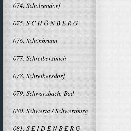
074. Scholzendorf
075. S C H Ö N B E R G
076. Schönbrunn
077. Schreibersbach
078. Schreibersdorf
079. Schwarzbach, Bad
080. Schwerta / Schwertburg
081. S E I D E N B E R G