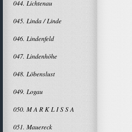
044. Lichtenau
045. Linda / Linde
046. Lindenfeld
047. Lindenhöhe
048. Löbenslust
049. Logau
050. M A R K L I S S A
051. Mauereck