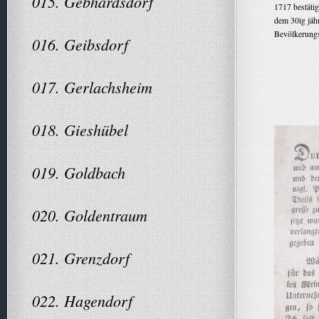
015. Gebhardsdorf
1717 bestäti
dem 30ig jäh
Bevölkerungs
016. Geibsdorf
017. Gerlachsheim
018. Gieshübel
019. Goldbach
020. Goldentraum
021. Grenzdorf
022. Hagendorf