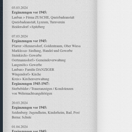
03.03.2024
Ergänzungen vor 1945:
Lauban > Firma ZUSCHE, Queisbadeanstalt
Queisbadeanstalt, Lyzeum, Turnverein
Heidersdorf >Spitzberg
07.03.2024
Ergänzungen vor 1945:
Pfarrer >Hennersdorf, Goldentraum, Ober Wiesa
Marklissa> Siedlung, Handel und Gewerbe
Steinkirch> Gewerbe
Oertmannsdorf> Gemeindeverwaltung
Langenöls> Gewerbe
Lauban> Familie DANZIGER
Wingendorf> Kirche
Kreis> Kirchenverwaltung
Ergänzungen 1945-1947:
Sterbebilder / Traueranzeigen / Kondolenzen
von Wehrmachtsangehörigen
20.03.2024
Ergänzungen vor 1945:
Seidenberg: Jugendheim, Kinderheim, Bad, Post
Berna: Schule
01.04.2024
Ergänzungen vor 1945: