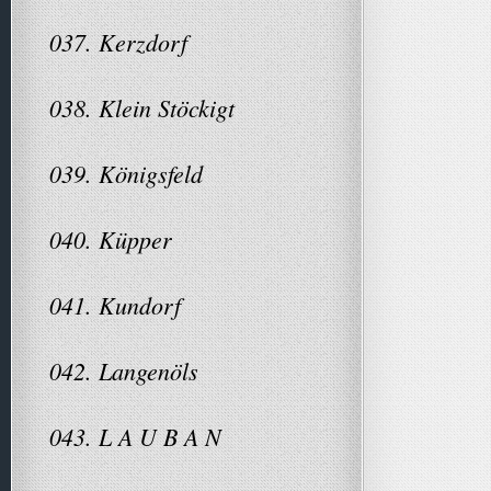
037. Kerzdorf
038. Klein Stöckigt
039. Königsfeld
040. Küpper
041. Kundorf
042. Langenöls
043. L A U B A N