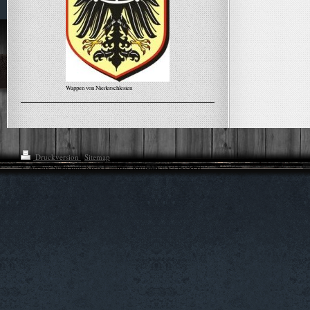
Wappen von Niederschlesien
Alle Meldungen
Druckversion
|
Sitemap
© Archiv Stadt und Kreis Lauban, Kurt-Michael Beckert