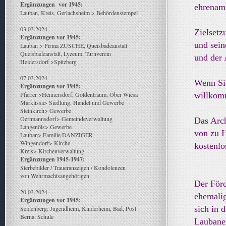
Ergänzungen vor 1945:
ehrenamt
Lauban, Kreis, Gerlachsheim > Behördenstempel
03.03.2024
Zielsetz
Ergänzungen vor 1945:
und sein
Lauban > Firma ZUSCHE, Queisbadeanstalt
Queisbadeanstalt, Lyzeum, Turnverein
und der 
Heidersdorf >Spitzberg
07.03.2024
Wenn Sie
Ergänzungen vor 1945:
Pfarrer >Hennersdorf, Goldentraum, Ober Wiesa
willkom
Marklissa> Siedlung, Handel und Gewerbe
Steinkirch> Gewerbe
Oertmannsdorf> Gemeindeverwaltung
Das Arch
Langenöls> Gewerbe
von zu 
Lauban> Familie DANZIGER
Wingendorf> Kirche
kostenl
Kreis> Kirchenverwaltung
Ergänzungen 1945-1947:
Sterbebilder / Traueranzeigen / Kondolenzen
von Wehrmachtsangehörigen
Der Förd
20.03.2024
ehemali
Ergänzungen vor 1945:
sich in 
Seidenberg: Jugendheim, Kinderheim, Bad, Post
Berna: Schule
Laubaner