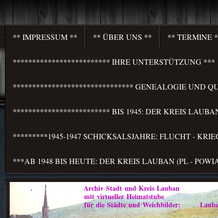
** IMPRESSUM **
** ÜBER UNS **
** TERMINE *
************************* IHRE UNTERSTÜTZUNG ***
******************************* GENEALOGIE UND QU
************************* BIS 1945: DER KREIS LAU
*********1945-1947 SCHICKSALSJAHRE: FLUCHT - KR
***AB 1948 BIS HEUTE: DER KREIS LAUBAN (PL - PO
. Archiv Stadt und Kreis Lauban
mit virtueller Heimatstube
für die Städte und Weichbilder: Lauban - Marklis